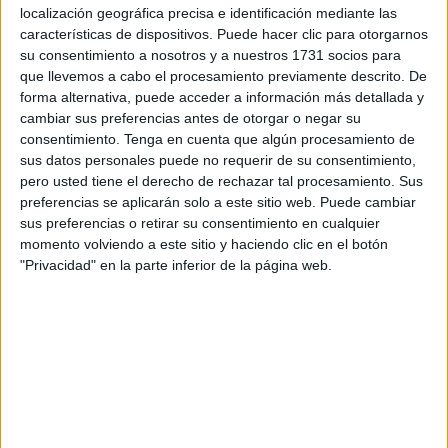
localización geográfica precisa e identificación mediante las
características de dispositivos. Puede hacer clic para otorgarnos
El choque estuvo dominado casi al completo por las
su consentimiento a nosotros y a nuestros 1731 socios para
cordobesas, con unas ceutíes defendiendo el resultado
que llevemos a cabo el procesamiento previamente descrito. De
inicial y buscando la velocidad en ataque para intentar
forma alternativa, puede acceder a información más detallada y
adelantarse en el marcador.
cambiar sus preferencias antes de otorgar o negar su
consentimiento.
Tenga en cuenta que algún procesamiento de
sus datos personales puede no requerir de su consentimiento,
pero usted tiene el derecho de rechazar tal procesamiento. Sus
preferencias se aplicarán solo a este sitio web. Puede cambiar
sus preferencias o retirar su consentimiento en cualquier
momento volviendo a este sitio y haciendo clic en el botón
"Privacidad" en la parte inferior de la página web.