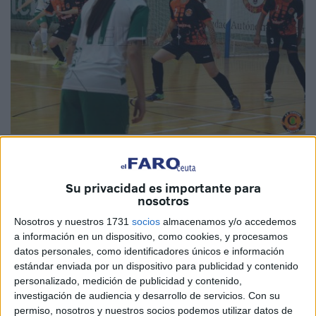
Cedida
Su privacidad es importante para
nosotros
El
Camoens
femenino ha sufrido esta tarde su segunda
Nosotros y nuestros 1731
socios
almacenamos y/o accedemos
a información en un dispositivo, como cookies, y procesamos
derrota de la
temporada
, la primera en el ‘Guillermo
datos personales, como identificadores únicos e información
Molina’ después de ser goleado por el Deportivo Córdoba.
estándar enviada por un dispositivo para publicidad y contenido
Las ceutíes pudieron aguantar el primer periodo, con un
personalizado, medición de publicidad y contenido,
empate a cero, pero se hundieron en el segundo periodo y
investigación de audiencia y desarrollo de servicios.
Con su
permiso, nosotros y nuestros socios podemos utilizar datos de
terminaron siendo goleadas por su rival.