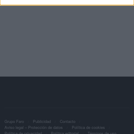
Grupo Faro
Publicidad
Contacto
Aviso legal – Protección de datos
Política de cookies
Política de privacidad
Política editorial
Términos de uso