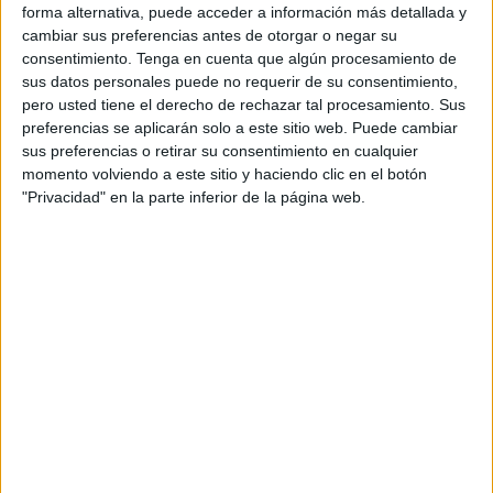
forma alternativa, puede acceder a información más detallada y
Con nueve equipos en liza, cada semana descansará un
cambiar sus preferencias antes de otorgar o negar su
equipo. En la primera jornada le tocó el turno al ‘Amistad’.
consentimiento.
Tenga en cuenta que algún procesamiento de
sus datos personales puede no requerir de su consentimiento,
Los siguientes partidos, ya sin lluvia en el exterior, sí se
pero usted tiene el derecho de rechazar tal procesamiento. Sus
pudieron disputar. El primero fue el que enfrentó al
preferencias se aplicarán solo a este sitio web. Puede cambiar
Camoens con el Ramón y Cajal. Las colegiales vencieron
sus preferencias o retirar su consentimiento en cualquier
por un contundente siete a cero al BM Ramón y Cajal.
momento volviendo a este sitio y haciendo clic en el botón
"Privacidad" en la parte inferior de la página web.
Por el Luis de Camoens jugaron: Samra, Lucía, Rania,
Ramia y Carmen, en el quinteto inicial. Belén Palomino,
entrenadora del equipo dejó en los primeros compases del
partido en el banquillo a Elena, Teresa y Mar.
Karima, Yusra, Zukaina, Pili Muñoz e Isa Jiménez fueron
las elegidas por Mohamed Elhadadaouy para iniciar el
encuentro, que dejó a su única jugador de repuesto, Nuria,
en el banco.
Rania y Mar, en tres ocasiones cada una de ellas, y Lucía