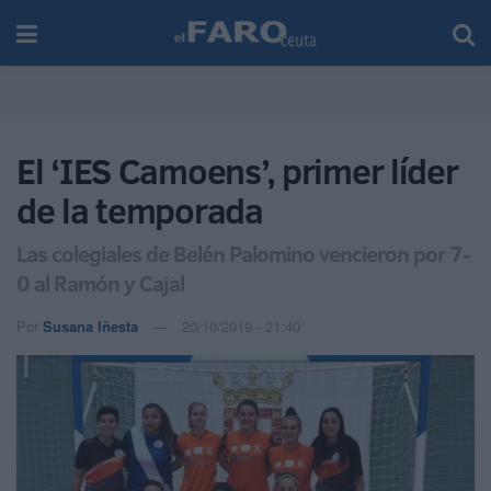
El ‘IES Camoens’, primer líder
de la temporada
Las colegiales de Belén Palomino vencieron por 7-
0 al Ramón y Cajal
Por
Susana Iñesta
20/10/2019 - 21:40