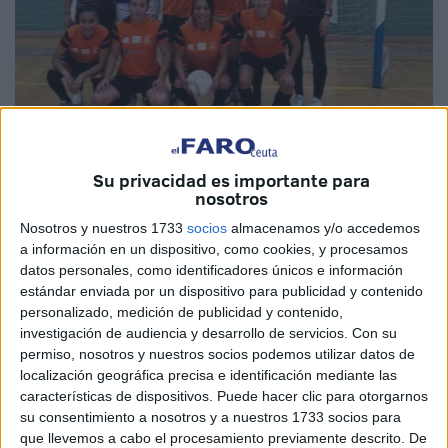
Cedida
Su privacidad es importante para
nosotros
Nosotros y nuestros 1733
socios
almacenamos y/o accedemos
a información en un dispositivo, como cookies, y procesamos
La
primera jornada
no arrancó demasiado bien.
Las
datos personales, como identificadores únicos e información
goteras hicieron acto de presencia
en el pabellón
estándar enviada por un dispositivo para publicidad y contenido
personalizado, medición de publicidad y contenido,
‘Guillermo Molina
’ lo que provocó la suspensión del
investigación de audiencia y desarrollo de servicios.
Con su
partido entre Polillas Atlético-CD Manzanera en el
permiso, nosotros y nuestros socios podemos utilizar datos de
descanso, cuando el partido marchaba con un empate a
localización geográfica precisa e identificación mediante las
dos goles, y el aplazamiento del encuentro CD Hércules y
características de dispositivos. Puede hacer clic para otorgarnos
su consentimiento a nosotros y a nuestros 1733 socios para
CB Camoens Ceuta.
que llevemos a cabo el procesamiento previamente descrito. De