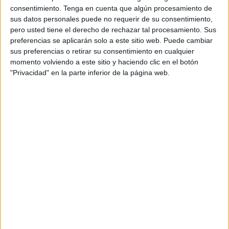
murciano que lo intentó de cien maneras pero que no pudo
consentimiento.
Tenga en cuenta que algún procesamiento de
romper el muro colegial en ambos periodos. El técnico del
sus datos personales puede no requerir de su consentimiento,
Camoens Femenino apostó por un quinteto formado por
pero usted tiene el derecho de rechazar tal procesamiento. Sus
Rachel en la portería junto a Yasmina, Fatima, Rocío
preferencias se aplicarán solo a este sitio web. Puede cambiar
sus preferencias o retirar su consentimiento en cualquier
Morato y Claudia Navas.
momento volviendo a este sitio y haciendo clic en el botón
"Privacidad" en la parte inferior de la página web.
La apuesta le salió bien porque en el minuto 1, el cuadro
caballa se ponía por delante con el tanto marcado por
Fatima. Tras el gol las ceutíes se pusieron a defender muy
bien aguantando las acometidas de las murcianas que
fueron muchas sobre todo con el peligro de Alba Camaho
y María Azorín.
Al descanso se llegaba con ventaja del Camoens
Femenino por 0-1 y tras la reanudación, el partido continuó
igual, con dominio murciano pero con una defensa caballa
casi perfecta.
Rachel sacó un ocasión muy clara de Paula y