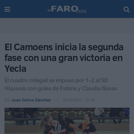
El Camoens inicia la segunda
fase con una gran victoria en
Yecla
El cuadro colegial se impuso por 1-2 al SD
Hispania con goles de Fatima y Claudia Navas
Por
Juan Carlos Sánchez
20/03/2021 - 21:22