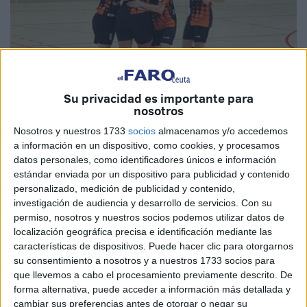
Su privacidad es importante para
nosotros
Nosotros y nuestros 1733
socios
almacenamos y/o accedemos
a información en un dispositivo, como cookies, y procesamos
datos personales, como identificadores únicos e información
El
Club Deportivo Camoens Femenino
ha comenzado la
estándar enviada por un dispositivo para publicidad y contenido
personalizado, medición de publicidad y contenido,
segunda fase
donde tendrá que pelear por la
investigación de audiencia y desarrollo de servicios.
Con su
permanencia con una importante victoria en tierras
permiso, nosotros y nuestros socios podemos utilizar datos de
murcianas frente al SD Hispania de Yecla.
localización geográfica precisa e identificación mediante las
características de dispositivos. Puede hacer clic para otorgarnos
Las chicas dirigidas por Rachid Ahmed se impusieron por
su consentimiento a nosotros y a nuestros 1733 socios para
un marcador de 1-2 en un partido donde marcaron pronto y
que llevemos a cabo el procesamiento previamente descrito. De
donde supieron sufrir y defender ante un conjunto
forma alternativa, puede acceder a información más detallada y
cambiar sus preferencias antes de otorgar o negar su