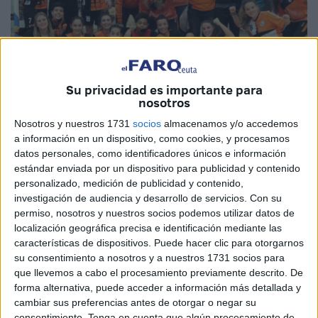
Su privacidad es importante para
nosotros
Nosotros y nuestros 1731
socios
almacenamos y/o accedemos
Cedida
a información en un dispositivo, como cookies, y procesamos
datos personales, como identificadores únicos e información
estándar enviada por un dispositivo para publicidad y contenido
personalizado, medición de publicidad y contenido,
El
Camoens
intentará regresar a la competición con
investigación de audiencia y desarrollo de servicios.
Con su
permiso, nosotros y nuestros socios podemos utilizar datos de
triunfo, aunque el
partido
que se le presenta no es nada
localización geográfica precisa e identificación mediante las
fácil. El conjunto naranja lleva dos semanas sin poder
características de dispositivos. Puede hacer clic para otorgarnos
competir, por dos positivos COVID en la plantilla.
su consentimiento a nosotros y a nuestros 1731 socios para
que llevemos a cabo el procesamiento previamente descrito. De
El primero se produjo un día antes de jugar ante el
forma alternativa, puede acceder a información más detallada y
Deportivo Córdoba lo que hizo que la
Federación
cambiar sus preferencias antes de otorgar o negar su
consentimiento.
Tenga en cuenta que algún procesamiento de