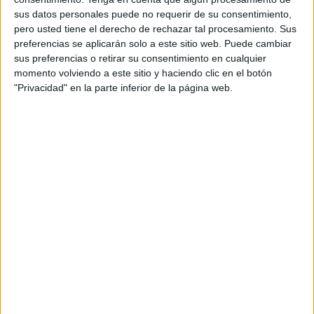
Española
aplazara el partido. Sin embargo, la plantilla no
sus datos personales puede no requerir de su consentimiento,
tuvo que confinarse porque el caso por COVID no había
pero usted tiene el derecho de rechazar tal procesamiento. Sus
entrenado durante esa semana.
preferencias se aplicarán solo a este sitio web. Puede cambiar
sus preferencias o retirar su consentimiento en cualquier
La situación se normalizó y todo hacía indicar que se iba a
momento volviendo a este sitio y haciendo clic en el botón
disputar el siguiente encuentro, pero se produjo otro
"Privacidad" en la parte inferior de la página web.
positivo en la plantilla del Camoens. De nuevo
aplazamiento del partido, esta vez ante la Garrovilla,
aunque sí aislaron al resto de la plantilla tras este caso
diagnosticado.
Eso hizo que el Camoens tuviera que descansar
obligatoriamente, pero ya termina esta semana el periodo
de confinamiento y por lo tanto regresará a los
entrenamientos diarios. Las sesiones de trabajo son
fundamentales para llegar en el mejor tono físico posible y
medirse a La Cruz a domicilio.
El enfrentamiento es uno de los más complicados de la