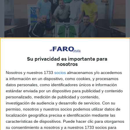
Imágenes cedidas
Su privacidad es importante para
nosotros
Nosotros y nuestros 1733
socios
almacenamos y/o accedemos
a información en un dispositivo, como cookies, y procesamos
datos personales, como identificadores únicos e información
Las buenas acciones no siempre tienen visibilidad, por
estándar enviada por un dispositivo para publicidad y contenido
eso el equipo de
veteranos de fútbol
de la
Guardia Civil
personalizado, medición de publicidad y contenido,
ha querido tener un detalle especial
con Jalid
, dueño de
investigación de audiencia y desarrollo de servicios.
Con su
la Hamburguesería Nebil.
permiso, nosotros y nuestros socios podemos utilizar datos de
localización geográfica precisa e identificación mediante las
El conjunto de estos jugadores de fútbol-7 ha entregado
características de dispositivos. Puede hacer clic para otorgarnos
su consentimiento a nosotros y a nuestros 1733 socios para
una camiseta del propio equipo de la Benemérita a Jalid