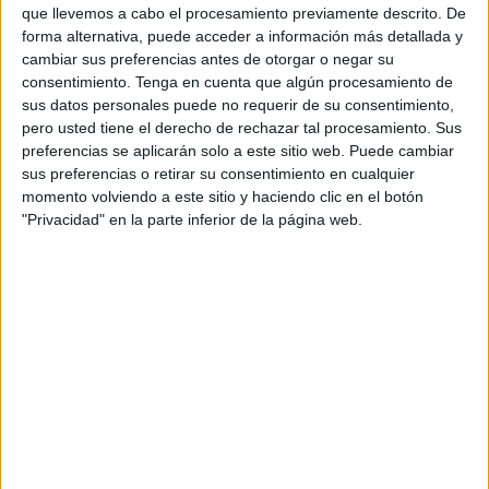
que llevemos a cabo el procesamiento previamente descrito. De
por “su compromiso con el deporte y por su solidaridad”.
forma alternativa, puede acceder a información más detallada y
cambiar sus preferencias antes de otorgar o negar su
El equipo
no ha querido dejar pasar la oportunidad de
consentimiento.
Tenga en cuenta que algún procesamiento de
acercarse a las instalaciones de la hamburguesería y
sus datos personales puede no requerir de su consentimiento,
obsequiar con este detalle por todo lo que les ha dado
pero usted tiene el derecho de rechazar tal procesamiento. Sus
durante los últimos años.
preferencias se aplicarán solo a este sitio web. Puede cambiar
sus preferencias o retirar su consentimiento en cualquier
Hay que destacar que este comercio abrió durante el
momento volviendo a este sitio y haciendo clic en el botón
"Privacidad" en la parte inferior de la página web.
estado de alarma para que los miembros de las Fuerzas y
Cuerpos de Seguridad del Estado pudieran desayunar sin
problemas.