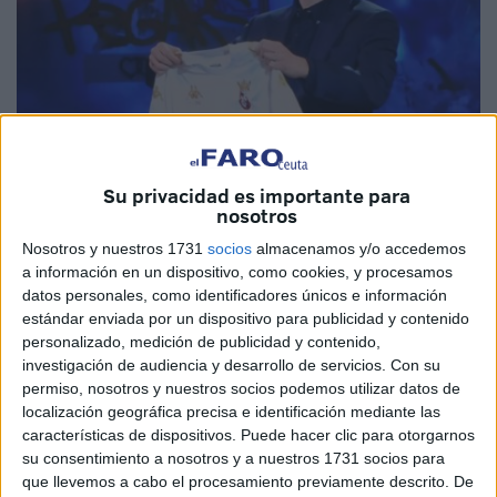
Su privacidad es importante para
nosotros
Nosotros y nuestros 1731
socios
almacenamos y/o accedemos
Imagen cedida
a información en un dispositivo, como cookies, y procesamos
datos personales, como identificadores únicos e información
estándar enviada por un dispositivo para publicidad y contenido
personalizado, medición de publicidad y contenido,
La
Agrupación Deportiva Ceuta
está de moda y no solo
investigación de audiencia y desarrollo de servicios.
Con su
por la
gran temporada
que está cuajando en el grupo 2
permiso, nosotros y nuestros socios podemos utilizar datos de
localización geográfica precisa e identificación mediante las
de la
Primera RFEF
. Ahora también ha llegado a todos los
características de dispositivos. Puede hacer clic para otorgarnos
hogares de España gracias al conocido late night de
su consentimiento a nosotros y a nuestros 1731 socios para
Movistar Plus+ ‘La Resistencia’.
que llevemos a cabo el procesamiento previamente descrito. De