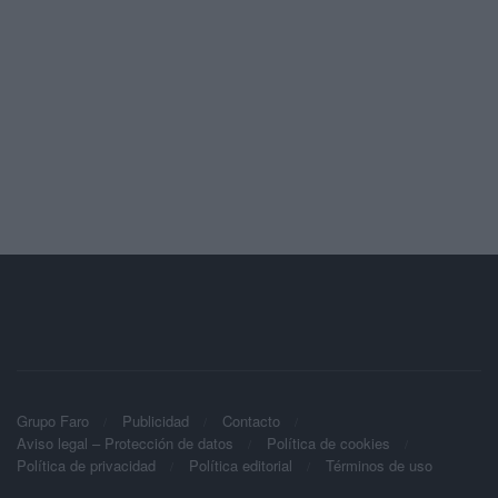
Grupo Faro
Publicidad
Contacto
Aviso legal – Protección de datos
Política de cookies
Política de privacidad
Política editorial
Términos de uso