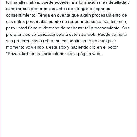
forma alternativa, puede acceder a información más detallada y
Y es que se ha podido ver al presentador de dicho
cambiar sus preferencias antes de otorgar o negar su
programa, el jiennense David Broncano, portando la
consentimiento.
Tenga en cuenta que algún procesamiento de
sus datos personales puede no requerir de su consentimiento,
camiseta del conjunto caballa
en el programa gracias a
pero usted tiene el derecho de rechazar tal procesamiento. Sus
un regalo de uno de los miembros del público.
preferencias se aplicarán solo a este sitio web. Puede cambiar
sus preferencias o retirar su consentimiento en cualquier
Santi Mulero se llama el protagonista, que ni corto ni
momento volviendo a este sitio y haciendo clic en el botón
perezoso se presentó con la camiseta de la AD Ceuta en
"Privacidad" en la parte inferior de la página web.
‘La Resistencia’ para hacerle este presente al conductor
del programa. Al recibirla, el presentador la abrió, la miró y
se atrevió a decir unas palabras sobre ella.
“Está bien guapa”, Expresó Broncano tras ver la camiseta
que además aprovechó el momento para agradecer el
regalo ofrecido desde tierras ceutíes.
Una elástica que cada vez está más de moda debido a
que el conjunto caballa se encuentra en plena lucha por
los puestos de ascenso a
Segunda División
española,