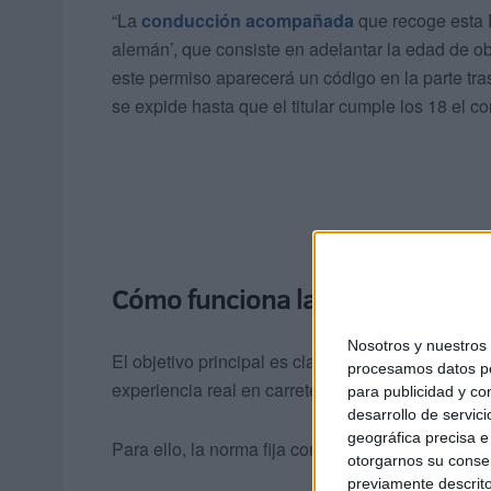
“La
conducción acompañada
que recoge esta 
alemán’, que consiste en adelantar la edad de o
este permiso aparecerá un código en la parte tras
se expide hasta que el titular cumple los 18 el 
Cómo funciona la conducción 
Nosotros y nuestro
El objetivo principal es claro: mejorar la segur
procesamos datos per
experiencia real en carretera.
para publicidad y co
desarrollo de servici
geográfica precisa e 
Para ello, la norma fija condiciones estrictas pa
otorgarnos su conse
previamente descrito