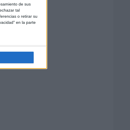
esamiento de sus
echazar tal
erencias o retirar su
vacidad" en la parte