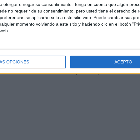
e otorgar o negar su consentimiento.
Tenga en cuenta que algún proc
de no requerir de su consentimiento, pero usted tiene el derecho de r
referencias se aplicarán solo a este sitio web. Puede cambiar sus pref
años de antigüedad.
alquier momento volviendo a este sitio y haciendo clic en el botón "Pri
 web.
n los últimos 5 años.
alcohol y drogas.
ÁS OPCIONES
ACEPTO
onales o limitar el número de acompañantes por