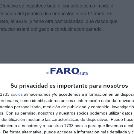
Directiva se establece bajo el conocido como ‘modelo
btención del permiso de conducción a los 17 años. En
era, el 98.02, y tiene otra particularidad: que desde que
conductor estará obligado a conducir acompañado”.
acompañada
Su privacidad es importante para nosotros
s 1733
socios
almacenamos y/o accedemos a información en un disposit
idad mientras los nuevos conductores adquieren
sonales, como identificadores únicos e información estándar enviada 
ntenido personalizado, medición de publicidad y contenido, investigaci
os.
Con su permiso, nosotros y nuestros socios podemos utilizar datos 
identificación mediante las características de dispositivos. Puede hacer
ra el acompañante:
ntimiento a nosotros y a nuestros 1733 socios para que llevemos a ca
. De forma alternativa, puede acceder a información más detallada y 