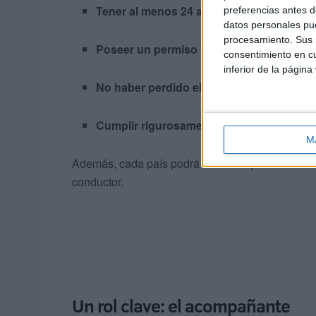
Tener al menos 24 años.
preferencias antes d
datos personales pue
procesamiento. Sus p
Poseer un permiso válido con más de 5 
consentimiento en cu
inferior de la página
No haber perdido el derecho a conducir e
Cumplir rigurosamente las normas sobre 
M
Además, cada país podrá añadir requisitos adici
conductor.
Un rol clave: el acompañante