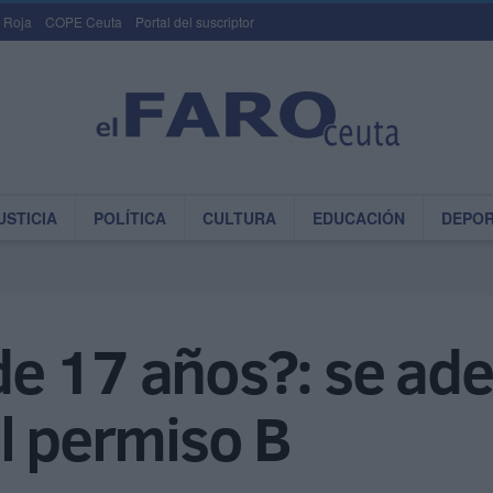
 Roja
COPE Ceuta
Portal del suscriptor
USTICIA
POLÍTICA
CULTURA
EDUCACIÓN
DEPO
e 17 años?: se ade
l permiso B