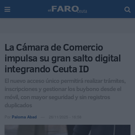
La Cámara de Comercio
impulsa su gran salto digital
integrando Ceuta ID
El nuevo acceso único permitirá realizar trámites,
inscripciones y gestionar los buybono desde el
móvil, con mayor seguridad y sin registros
duplicados
Por
Paloma Abad
26/11/2025 - 16:58