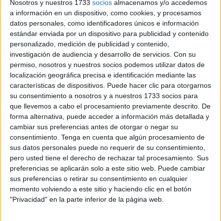
Nosotros y nuestros 1733
socios
almacenamos y/o accedemos
único de acceso digital a todos sus servicios
, un
a información en un dispositivo, como cookies, y procesamos
avance que promete simplificar trámites, reforzar la
datos personales, como identificadores únicos e información
estándar enviada por un dispositivo para publicidad y contenido
seguridad y ofrecer una experiencia mucho más cómoda y
personalizado, medición de publicidad y contenido,
centralizada para miles de usuarios.
investigación de audiencia y desarrollo de servicios.
Con su
permiso, nosotros y nuestros socios podemos utilizar datos de
La apuesta es clara: que cualquier gestión —desde una
localización geográfica precisa e identificación mediante las
inscripción en un curso hasta la tramitación de un
características de dispositivos. Puede hacer clic para otorgarnos
buybono
— pueda hacerse desde el móvil, sin
su consentimiento a nosotros y a nuestros 1733 socios para
que llevemos a cabo el procesamiento previamente descrito. De
contraseñas repetidas ni registros múltiples, y en apenas
forma alternativa, puede acceder a información más detallada y
unos segundos. La
Cámara
asume así un modelo que ya
cambiar sus preferencias antes de otorgar o negar su
es tendencia en grandes plataformas y administraciones,
consentimiento.
Tenga en cuenta que algún procesamiento de
pero que en Ceuta supone un
paso decisivo hacia la
sus datos personales puede no requerir de su consentimiento,
pero usted tiene el derecho de rechazar tal procesamiento. Sus
modernización integral de los servicios públicos
.
preferencias se aplicarán solo a este sitio web. Puede cambiar
sus preferencias o retirar su consentimiento en cualquier
Una puerta única a todos los
momento volviendo a este sitio y haciendo clic en el botón
"Privacidad" en la parte inferior de la página web.
servicios