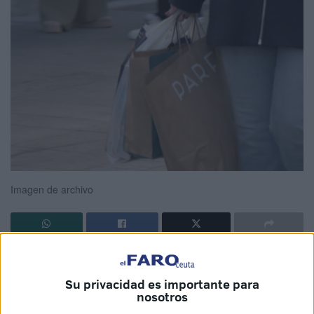
Imagen de archivo
La
Cámara de Comercio de Ceuta
ha iniciado una
transformación profunda en la forma en que ciudadanos y
Su privacidad es importante para
empresas se relacionan con la institución. El organismo ha
nosotros
anunciado la integración de
Ceuta ID
como sistema