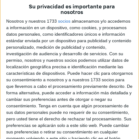
Su privacidad es importante para
intensivo,
los seis equipos participantes han
nosotros
presentado sus propuestas ante un jurado
Nosotros y nuestros 1733
socios
almacenamos y/o accedemos
especializado en un
Demo Day
que demuestra el
a información en un dispositivo, como cookies, y procesamos
creciente dinamismo del ecosistema emprendedor ceutí.
datos personales, como identificadores únicos e información
estándar enviada por un dispositivo para publicidad y contenido
Para la
Cámara
, este cierre supone un paso más en su
personalizado, medición de publicidad y contenido,
compromiso con la creación de oportunidades y el
investigación de audiencia y desarrollo de servicios.
Con su
impulso del talento local
, especialmente aquel vinculado
permiso, nosotros y nuestros socios podemos utilizar datos de
localización geográfica precisa e identificación mediante las
al ámbito tecnológico y a modelos de negocio con
características de dispositivos. Puede hacer clic para otorgarnos
potencial de escalabilidad.
su consentimiento a nosotros y a nuestros 1733 socios para
que llevemos a cabo el procesamiento previamente descrito. De
Un proceso formativo que impulsa
forma alternativa, puede acceder a información más detallada y
cambiar sus preferencias antes de otorgar o negar su
el talento local
consentimiento.
Tenga en cuenta que algún procesamiento de
sus datos personales puede no requerir de su consentimiento,
Durante el desarrollo de esta fase, los emprendedores han
pero usted tiene el derecho de rechazar tal procesamiento. Sus
preferencias se aplicarán solo a este sitio web. Puede cambiar
seguido un itinerario diseñado para transformar sus ideas
sus preferencias o retirar su consentimiento en cualquier
iniciales en proyectos viables y bien estructurados. Han
momento volviendo a este sitio y haciendo clic en el botón