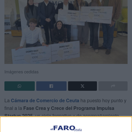
Imágenes cedidas
La
Cámara de Comercio de Ceuta
ha puesto hoy punto y
final a la
Fase Crea y Crece del Programa Impulsa
Startup 2025
, un ciclo formativo y de acompañamiento
dirigido a
convertir ideas innovadoras en proyectos
empresariales sólidos
. Tras semanas de trabajo