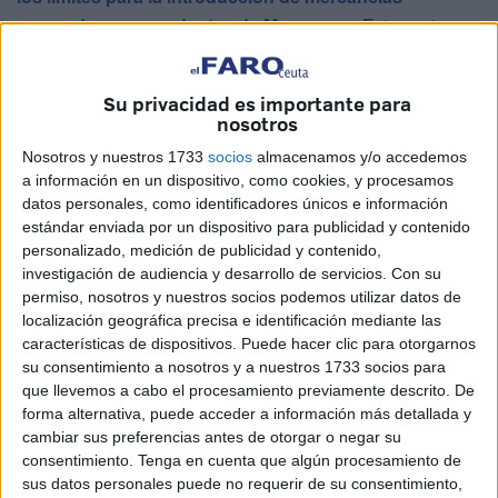
perecederas procedentes de Marruecos
. Esta postura
surge ante
la preocupación
de que tales medidas puedan
afectar gravemente el tejido comercial y económico de
Su privacidad es importante para
Ceuta
, afectando al pequeño comercio local, uno de sus
nosotros
pilares fundamentales.
Nosotros y nuestros 1733
socios
almacenamos y/o accedemos
a información en un dispositivo, como cookies, y procesamos
Según la nota de la Cámara y la CECE, esta propuesta
datos personales, como identificadores únicos e información
“
carece de fundamento
en las circunstancias actuales y
estándar enviada por un dispositivo para publicidad y contenido
representa una amenaza directa para el equilibrio
personalizado, medición de publicidad y contenido,
comercial” que ha logrado mantenerse en la ciudad
investigación de audiencia y desarrollo de servicios.
Con su
permiso, nosotros y nuestros socios podemos utilizar datos de
autónoma.
localización geográfica precisa e identificación mediante las
características de dispositivos. Puede hacer clic para otorgarnos
Desde Cámara y Confederación de Empresarios
su consentimiento a nosotros y a nuestros 1733 socios para
recuerdan que
Marruecos ha “ignorado”
que llevemos a cabo el procesamiento previamente descrito. De
sistemáticamente las franjas de franquicia
establecidas
forma alternativa, puede acceder a información más detallada y
en su propia normativa aduanera, lo que genera una
cambiar sus preferencias antes de otorgar o negar su
consentimiento.
Tenga en cuenta que algún procesamiento de
situación de
agravio comparativo
para Ceuta. Mientras
sus datos personales puede no requerir de su consentimiento,
Ceuta respeta “escrupulosamente” los límites y controles