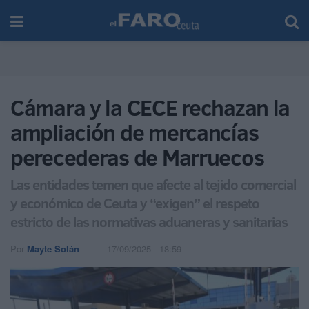
Cámara y la CECE rechazan la
ampliación de mercancías
perecederas de Marruecos
Las entidades temen que afecte al tejido comercial
y económico de Ceuta y “exigen” el respeto
estricto de las normativas aduaneras y sanitarias
Por
Mayte Solán
17/09/2025 - 18:59