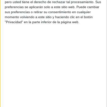
pero usted tiene el derecho de rechazar tal procesamiento. Sus
sanitarios establecidos por la normativa europea, el puesto
preferencias se aplicarán solo a este sitio web. Puede cambiar
fronterizo marroquí
“mantiene bloqueada la entrada de
sus preferencias o retirar su consentimiento en cualquier
productos en régimen de viajeros”
, creando así una
momento volviendo a este sitio y haciendo clic en el botón
"Privacidad" en la parte inferior de la página web.
competencia desleal que pone en riesgo la estabilidad
económica local, han indicado Cámara y CECE.
Comercio local en jaque
El comunicado conjunto de Cámara y CECE subraya que
el pequeño comercio,
constituido mayoritariamente por
pymes y micropymes
, es un pilar esencial para la
cohesión social y económica de Ceuta. La introducción
masiva de
productos perecederos a bajo costo y con
controles sanitarios menos rigurosos
podría provocar
un daño irreversible a estos negocios, que ya enfrentan
una competencia intensa y compleja.