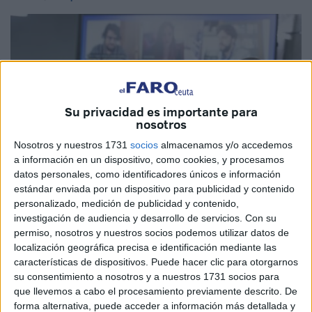
Su privacidad es importante para
nosotros
Nosotros y nuestros 1731
socios
almacenamos y/o accedemos
a información en un dispositivo, como cookies, y procesamos
datos personales, como identificadores únicos e información
estándar enviada por un dispositivo para publicidad y contenido
personalizado, medición de publicidad y contenido,
investigación de audiencia y desarrollo de servicios.
Con su
permiso, nosotros y nuestros socios podemos utilizar datos de
localización geográfica precisa e identificación mediante las
características de dispositivos. Puede hacer clic para otorgarnos
La vicepresidenta primera y ministra de Asuntos
su consentimiento a nosotros y a nuestros 1731 socios para
Económicos y Transformación Digital, Nadia Calviño, se
que llevemos a cabo el procesamiento previamente descrito. De
ha referido a la situación que vive Ceuta en los últimos
forma alternativa, puede acceder a información más detallada y