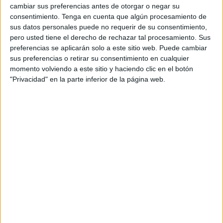
cambiar sus preferencias antes de otorgar o negar su
días, tras la decisión de devolver a los
menores
consentimiento.
Tenga en cuenta que algún procesamiento de
inmigrantes
a Marruecos que ahora ha sido
sus datos personales puede no requerir de su consentimiento,
temporalmente paralizada. En su visita a Cádiz este
pero usted tiene el derecho de rechazar tal procesamiento. Sus
mismo martes, Calviño ha explicado que "se está
preferencias se aplicarán solo a este sitio web. Puede cambiar
sus preferencias o retirar su consentimiento en cualquier
procediendo a la aplicación de un acuerdo especial con
momento volviendo a este sitio y haciendo clic en el botón
Marruecos
" para abordar "la reunificación de los menores
"Privacidad" en la parte inferior de la página web.
con las familias".
En declaraciones a los periodistas, la representante
gubernamental ha insistido en que "
el ministro Marlaska
ya ha expresado claramente la prioridad del Gobierno
,
que es la protección del interés de los menores". Además,
ha añadido que la devolución de menores se hace
"respondiendo al análisis que han realizado las
autoridades competentes, que son las autoridades de
menores de la ciudad de Ceuta". El ministro del Interior ha
defendido en varias ocasiones la legalidad de los