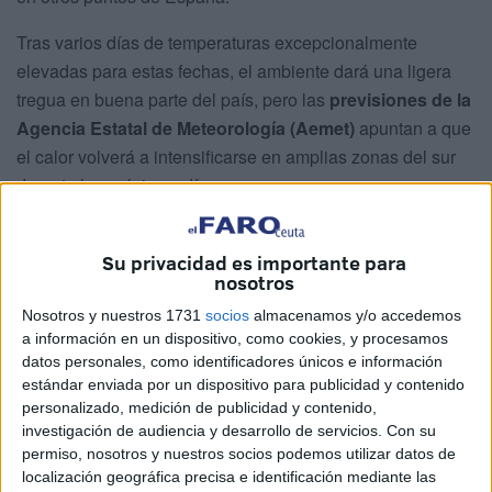
Tras varios días de temperaturas excepcionalmente
elevadas para estas fechas, el ambiente dará una ligera
tregua en buena parte del país, pero las
previsiones de la
Agencia Estatal de Meteorología (Aemet)
apuntan a que
el calor volverá a intensificarse en amplias zonas del sur
durante los próximos días.
En el caso de la ciudad autónoma,
la influencia del mar
seguirá amortiguando los termómetros respecto a otras
Su privacidad es importante para
nosotros
zonas del territorio nacional. Sin embargo, las autoridades
sanitarias recuerdan que los episodios de altas
Nosotros y nuestros 1731
socios
almacenamos y/o accedemos
a información en un dispositivo, como cookies, y procesamos
temperaturas también pueden tener efectos sobre la salud
datos personales, como identificadores únicos e información
aunque no se alcancen valores récord, especialmente
estándar enviada por un dispositivo para publicidad y contenido
entre los colectivos más vulnerables.
personalizado, medición de publicidad y contenido,
investigación de audiencia y desarrollo de servicios.
Con su
Cada verano, los episodios de temperaturas extremas
permiso, nosotros y nuestros socios podemos utilizar datos de
generan un importante
impacto sanitario,
localización geográfica precisa e identificación mediante las