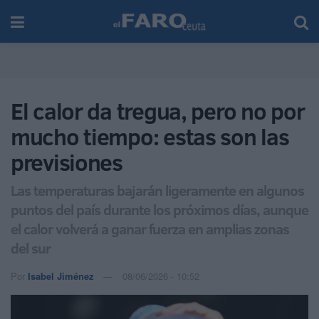
El calor da tregua, pero no por
mucho tiempo: estas son las
previsiones
Las temperaturas bajarán ligeramente en algunos
puntos del país durante los próximos días, aunque
el calor volverá a ganar fuerza en amplias zonas
del sur
Por
Isabel Jiménez
08/06/2026 - 10:52