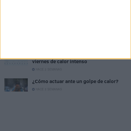
Luna llena de julio: cuándo podrá verse
la Luna de Ciervo
HACE 1 SEMANA
¿Domingo de playa en Ceuta?: Estos son
los datos de la Aemet
HACE 2 SEMANAS
Aviso amarillo en Ceuta: 36 grados en un
viernes de calor intenso
HACE 2 SEMANAS
¿Cómo actuar ante un golpe de calor?
HACE 2 SEMANAS