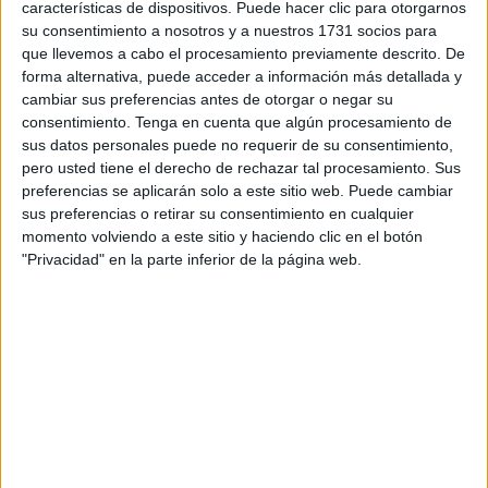
características de dispositivos. Puede hacer clic para otorgarnos
especialmente entre las personas más vulnerables.
su consentimiento a nosotros y a nuestros 1731 socios para
que llevemos a cabo el procesamiento previamente descrito. De
De hecho, la Consejería de Sanidad y Servicios
forma alternativa, puede acceder a información más detallada y
Sociales activó en Ceuta el
Plan Nacional de
cambiar sus preferencias antes de otorgar o negar su
Actuaciones Preventivas de los Efectos de los
consentimiento.
Tenga en cuenta que algún procesamiento de
Excesos de Temperaturas sobre la Salud
, un
sus datos personales puede no requerir de su consentimiento,
pero usted tiene el derecho de rechazar tal procesamiento. Sus
dispositivo que permanecerá operativo hasta el
preferencias se aplicarán solo a este sitio web. Puede cambiar
próximo 30 de septiembre y que tiene como principal
sus preferencias o retirar su consentimiento en cualquier
objetivo
prevenir los problemas de salud asociados a
momento volviendo a este sitio y haciendo clic en el botón
las altas temperaturas
.
"Privacidad" en la parte inferior de la página web.