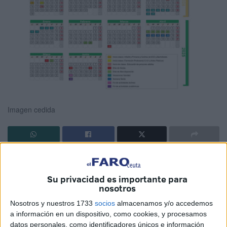
Imagen cedida
Una vez pasada la Feria, hay quienes ya tienen puesta la
vista en la vuelta al cole. La Dirección Provincial del
Su privacidad es importante para
Ministerio de Educación, Formación Profesional y
nosotros
Deportes (
MEFPyD
) en Ceuta ha publicado el
calendario
Nosotros y nuestros 1733
socios
almacenamos y/o accedemos
escolar
para el
curso académico 2024-2025
.
a información en un dispositivo, como cookies, y procesamos
datos personales, como identificadores únicos e información