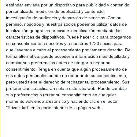
En la ciudad autónoma
las clases comenzarán el lunes 9
estándar enviada por un dispositivo para publicidad y contenido
de septiembre
para los alumnos de Educación Infantil y
personalizado, medición de publicidad y contenido,
investigación de audiencia y desarrollo de servicios.
Con su
Primaria así como en Centro de Educación Secundaria
permiso, nosotros y nuestros socios podemos utilizar datos de
Obligatoria (ESO) y Bachillerato.
localización geográfica precisa e identificación mediante las
características de dispositivos. Puede hacer clic para otorgarnos
Por otro lado, los cursos de Formación Profesional, de la
su consentimiento a nosotros y a nuestros 1733 socios para
Escuela Oficial de Idiomas (EOI) y Artes Plásticas lo harán
que llevemos a cabo el procesamiento previamente descrito. De
el miércoles 11 de septiembre.
forma alternativa, puede acceder a información más detallada y
cambiar sus preferencias antes de otorgar o negar su
Así, los últimos en arrancar el curso lectivo en Ceuta lo
consentimiento.
Tenga en cuenta que algún procesamiento de
sus datos personales puede no requerir de su consentimiento,
harán el miércoles 18 de septiembre y serán los alumnos
pero usted tiene el derecho de rechazar tal procesamiento. Sus
de Educación de personas adultas.
preferencias se aplicarán solo a este sitio web. Puede cambiar
sus preferencias o retirar su consentimiento en cualquier
De acuerdo con la Dirección Provincial del MEFPyD, estos
momento volviendo a este sitio y haciendo clic en el botón
son los días festivos y no lectivos marcados en el
"Privacidad" en la parte inferior de la página web.
calendario escolar 2024-2025 de la ciudad autónoma:
Vacaciones