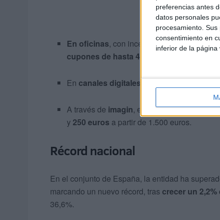
preferencias antes d
datos personales pue
procesamiento. Sus p
consentimiento en cu
En oficinas
, con incentivos como un
telev
inferior de la página
cupones de hasta 400 euros para el portal
En
canales digitales
, con hasta 250 euros e
M
A través de
imagin
, el banco 100% digital,
y
250 euros
a partir de 1.500 euros.
Récord nacional
En el conjunto de España, la entidad ha supera
marcando un nuevo récord, tras
crecer un 2,2% 
36,6%.