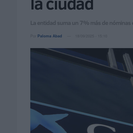
la ciudad
La entidad suma un 7% más de nóminas e
Por
Paloma Abad
18/09/2025 - 15:10