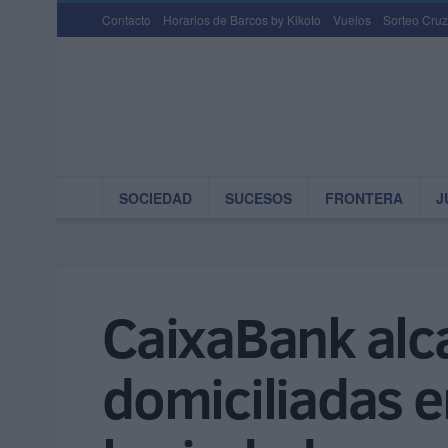
Contacto
Horarios de Barcos by Kikoto
Vuelos
Sorteo Cruz
SOCIEDAD
SUCESOS
FRONTERA
J
CaixaBank alc
domiciliadas e