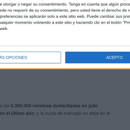
e otorgar o negar su consentimiento.
Tenga en cuenta que algún proc
de no requerir de su consentimiento, pero usted tiene el derecho de r
referencias se aplicarán solo a este sitio web. Puede cambiar sus pref
alquier momento volviendo a este sitio y haciendo clic en el botón "Pri
isor Samsung
, ingresos en efectivo de hasta
250 euros o
 web.
 Facilitea
.
n efectivo.
ÁS OPCIONES
ACEPTO
 con premios de
150 euros
por nóminas desde 900 euros
do las
6.300.000 nóminas domiciliadas en julio
,
en el último año
, y la cuota de mercado se sitúa en el