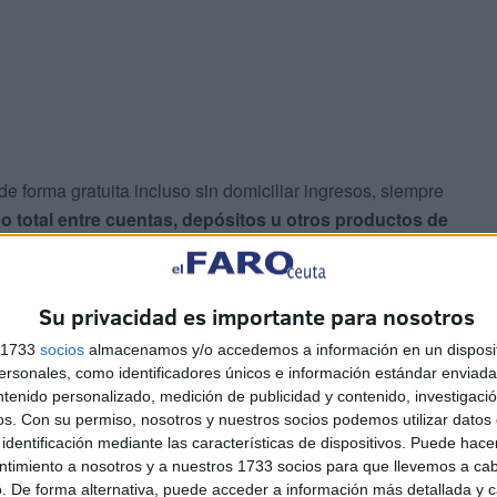
e forma gratuita incluso sin domiciliar ingresos, siempre
o total entre cuentas, depósitos u otros productos de
Su privacidad es importante para nosotros
s 1733
socios
almacenamos y/o accedemos a información en un disposit
miciliación de nóminas mediante promociones
en
sonales, como identificadores únicos e información estándar enviada 
ntenido personalizado, medición de publicidad y contenido, investigaci
os.
Con su permiso, nosotros y nuestros socios podemos utilizar datos 
identificación mediante las características de dispositivos. Puede hacer
ntimiento a nosotros y a nuestros 1733 socios para que llevemos a ca
. De forma alternativa, puede acceder a información más detallada y 