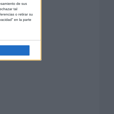
esamiento de sus
echazar tal
erencias o retirar su
vacidad" en la parte