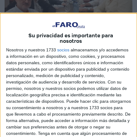
Su privacidad es importante para
nosotros
Nosotros y nuestros 1733
socios
almacenamos y/o accedemos
a información en un dispositivo, como cookies, y procesamos
Imagen cedida
datos personales, como identificadores únicos e información
estándar enviada por un dispositivo para publicidad y contenido
personalizado, medición de publicidad y contenido,
investigación de audiencia y desarrollo de servicios.
Con su
permiso, nosotros y nuestros socios podemos utilizar datos de
Este pasado jueves 17 de noviembre a las 19:00 horas en
localización geográfica precisa e identificación mediante las
los salones del Hotel Puerta de África de nuestra ciudad
características de dispositivos. Puede hacer clic para otorgarnos
se desarrolló nuevamente la actividad de la Biblioteca
su consentimiento a nosotros y a nuestros 1733 socios para
Histórico Militar de Ceuta denominada 'Un café, un libro'.
que llevemos a cabo el procesamiento previamente descrito. De
forma alternativa, puede acceder a información más detallada y
La citada actividad la podríamos catalogar entre un club de
cambiar sus preferencias antes de otorgar o negar su
consentimiento.
Tenga en cuenta que algún procesamiento de
lectura y una tertulia de amigos de la Historia y los libros.