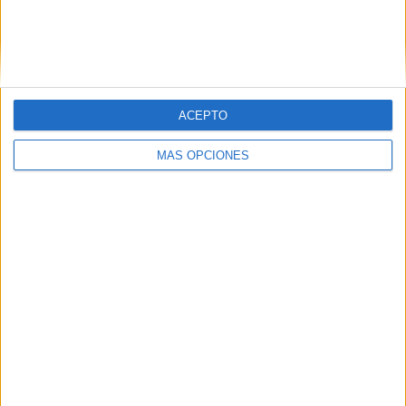
Carta de los vecinos de Arcos Quebrados
HACE 5 HORAS
Disparos en el Príncipe y un herido por
arma blanca
ACEPTO
HACE 5 HORAS
MÁS OPCIONES
Orgullo de un pueblo que nunca pierde
su humanidad
HACE 5 HORAS
Aplazado el amistoso entre el Ittihad de
Tánger y el FC Barcelona
HACE 6 HORAS
El PP denuncia en el Parlamento Europeo
la "inacción" de Sánchez ante la crisis de
Ceuta
HACE 6 HORAS