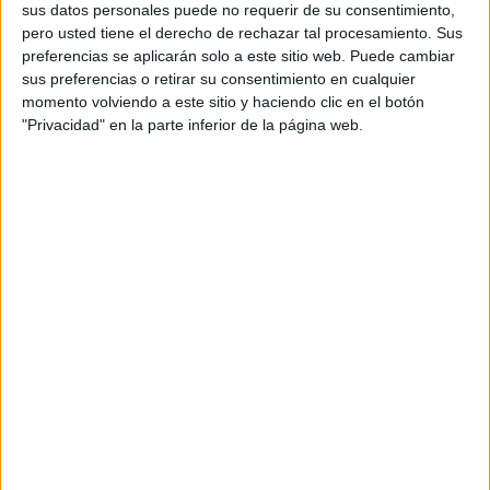
sus datos personales puede no requerir de su consentimiento,
Con ella la biblioteca se ha marcado varios objetivos:
pero usted tiene el derecho de rechazar tal procesamiento. Sus
divulgar sus magníficos fondos, dar opción a la
preferencias se aplicarán solo a este sitio web. Puede cambiar
participación de sus usuarios, fomentar la lectura y, como
sus preferencias o retirar su consentimiento en cualquier
no, incrementar el conocimiento y amistad de sus
momento volviendo a este sitio y haciendo clic en el botón
"Privacidad" en la parte inferior de la página web.
participantes, todo ello enmarcado siempre en un
ambiente distendido y de compañerismo.
En esta última cita, tras la bienvenida y presentación de
los asistentes por parte del director de la biblioteca se
siguió el siguiente programa:
Primeramente se detallaron los nuevos fondos
catalogados en los últimos meses los cuales también han
sido difundidos a través de los boletines de novedades
mensuales.
Posteriormente D. Manuel Fernández Huertas hizo una
brillante exposición del libro “Rey servido y patria honrada”