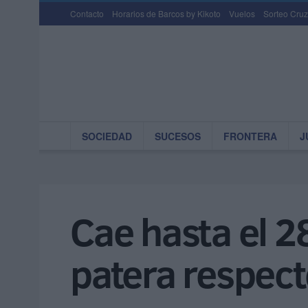
Contacto
Horarios de Barcos by Kikoto
Vuelos
Sorteo Cruz
SOCIEDAD
SUCESOS
FRONTERA
J
Cae hasta el 2
patera respec