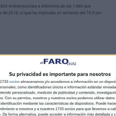
.823 embarcaciones a diferencia de las 1.069 que
re de 2019, lo que ha implicado un aumento del 70,5 por
Su privacidad es importante para nosotros
s 1733
socios
almacenamos y/o accedemos a información en un disposit
sonales, como identificadores únicos e información estándar enviada 
ntenido personalizado, medición de publicidad y contenido, investigaci
os.
Con su permiso, nosotros y nuestros socios podemos utilizar datos 
identificación mediante las características de dispositivos. Puede hacer
ntimiento a nosotros y a nuestros 1733 socios para que llevemos a ca
es por vía marítima entre el 1 de enero y el 15 de
. De forma alternativa, puede acceder a información más detallada y 