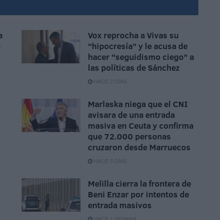
a
Vox reprocha a Vivas su
a
"hipocresía" y le acusa de
hacer "seguidismo ciego" a
las políticas de Sánchez
HACE 2 DÍAS
Marlaska niega que el CNI
avisara de una entrada
masiva en Ceuta y confirma
que 72.000 personas
cruzaron desde Marruecos
HACE 5 DÍAS
Melilla cierra la frontera de
Beni Enzar por intentos de
entrada masivos
HACE 1 SEMANA