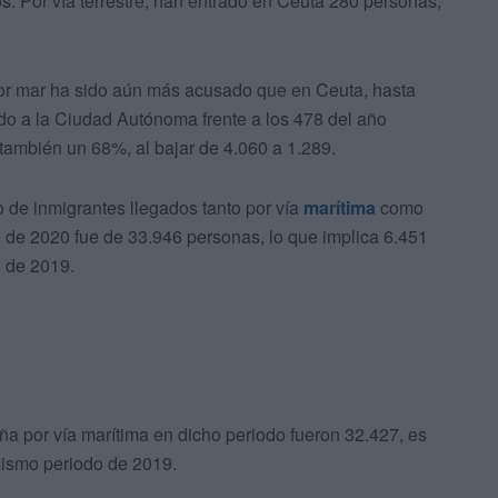
 Por vía terrestre, han entrado en Ceuta 280 personas,
por mar ha sido aún más acusado que en Ceuta, hasta
do a la Ciudad Autónoma frente a los 478 del año
o también un 68%, al bajar de 4.060 a 1.289.
 de inmigrantes llegados tanto por vía
marítima
como
re de 2020 fue de 33.946 personas, lo que implica 6.451
 de 2019.
ña por vía marítima en dicho periodo fueron 32.427, es
mismo periodo de 2019.