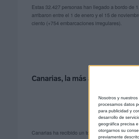
Estas 32.427 personas han llegado a bordo de 1
arribaron entre el 1 de enero y el 15 de noviemb
ciento (+754 embarcaciones irregulares).
Canarias, la más afectada
Nosotros y nuestro
procesamos datos per
para publicidad y co
desarrollo de servici
geográfica precisa e 
otorgarnos su conse
Canarias ha recibido un total de 16.760 inmigrant
previamente descrito