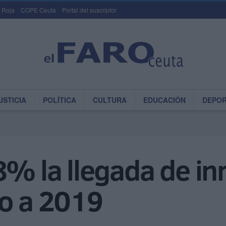
 Roja
COPE Ceuta
Portal del suscriptor
USTICIA
POLÍTICA
CULTURA
EDUCACIÓN
DEPO
8% la llegada de i
to a 2019