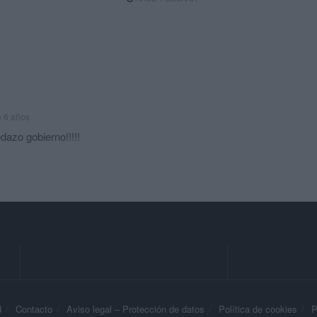
 6 años
dazo gobierno!!!!!
d
Contacto
Aviso legal – Protección de datos
Política de cookies
P