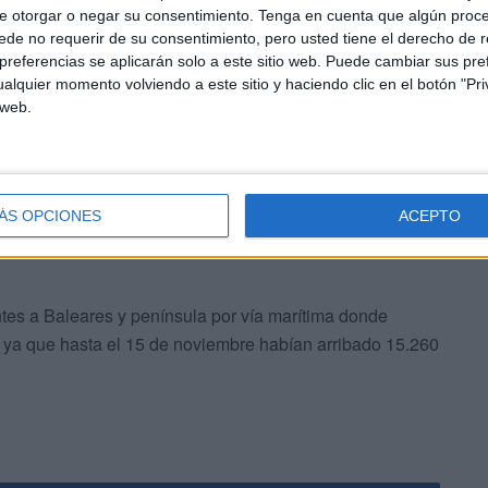
ento de 1.019,6 por ciento (+15.263 inmigrantes) con
e otorgar o negar su consentimiento.
Tenga en cuenta que algún proc
zaron las costas del archipiélago 1.497 personas,
de no requerir de su consentimiento, pero usted tiene el derecho de r
 Ministerio de Interior.
referencias se aplicarán solo a este sitio web. Puede cambiar sus pref
alquier momento volviendo a este sitio y haciendo clic en el botón "Pri
 web.
das a las islas han ascendido a 553 hasta el 15 de
, lo que ha implicado la llegada de 460 más (+494,6%).
ÁS OPCIONES
ACEPTO
ntes a Baleares y península por vía marítima donde
 ya que hasta el 15 de noviembre habían arribado 15.260