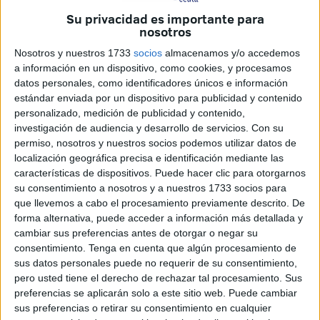
Su privacidad es importante para
nosotros
Nosotros y nuestros 1733
socios
almacenamos y/o accedemos
a información en un dispositivo, como cookies, y procesamos
datos personales, como identificadores únicos e información
estándar enviada por un dispositivo para publicidad y contenido
personalizado, medición de publicidad y contenido,
investigación de audiencia y desarrollo de servicios.
Con su
permiso, nosotros y nuestros socios podemos utilizar datos de
La campaña se judicializa. Caballas ha anunciado que
localización geográfica precisa e identificación mediante las
pondrá en manos de la Fiscalía las “gravísimas
características de dispositivos. Puede hacer clic para otorgarnos
su consentimiento a nosotros y a nuestros 1733 socios para
acusaciones de uno de los miembros fundadores de VOX
que llevemos a cabo el procesamiento previamente descrito. De
Ceuta”, su coordinador Carlos Verdejo, quien en un
forma alternativa, puede acceder a información más detallada y
mensaje de Twitter ha acusado a Caballas de “cómplice”
cambiar sus preferencias antes de otorgar o negar su
colocando al lado el símbolo de una bomba. Lo ha hecho
consentimiento.
Tenga en cuenta que algún procesamiento de
sus datos personales puede no requerir de su consentimiento,
en un mensaje sobre extremismos abierto después de que
pero usted tiene el derecho de rechazar tal procesamiento. Sus
Vox haya pedido este sábado el cierre de las mezquitas
preferencias se aplicarán solo a este sitio web. Puede cambiar
ilegales y Caballas le haya retado a identificar cuáles son.
sus preferencias o retirar su consentimiento en cualquier