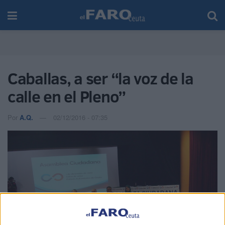
Caballas, a ser “la voz de la
calle en el Pleno”
Por
A.Q.
02/12/2016 - 07:35