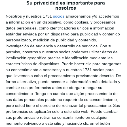
Su privacidad es importante para
nosotros
Nosotros y nuestros 1731
socios
almacenamos y/o accedemos
a información en un dispositivo, como cookies, y procesamos
datos personales, como identificadores únicos e información
estándar enviada por un dispositivo para publicidad y contenido
ali caballas
personalizado, medición de publicidad y contenido,
investigación de audiencia y desarrollo de servicios.
Con su
permiso, nosotros y nuestros socios podemos utilizar datos de
localización geográfica precisa e identificación mediante las
características de dispositivos. Puede hacer clic para otorgarnos
su consentimiento a nosotros y a nuestros 1731 socios para
El Salón de actos del Palacio autonómico acogió ayer una
que llevemos a cabo el procesamiento previamente descrito. De
Asamblea Ciudadana abierta organizada por Caballas
forma alternativa, puede acceder a información más detallada y
para “hacer balance de las más de cien propuestas y 70
cambiar sus preferencias antes de otorgar o negar su
interpelaciones que hemos presentado desde que
consentimiento.
Tenga en cuenta que algún procesamiento de
sus datos personales puede no requerir de su consentimiento,
comenzó la legislatura” y “escuchar aportaciones, críticas e
pero usted tiene el derecho de rechazar tal procesamiento. Sus
inquietudes de la población para seguir siendo un
preferencias se aplicarán solo a este sitio web. Puede cambiar
proyecto vivo en contacto con los ceutíes y con vocación
sus preferencias o retirar su consentimiento en cualquier
de ser la voz de la calle en las instituciones”, según
momento volviendo a este sitio y haciendo clic en el botón