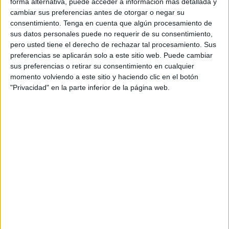
forma alternativa, puede acceder a información más detallada y
cambiar sus preferencias antes de otorgar o negar su
consentimiento.
Tenga en cuenta que algún procesamiento de
sus datos personales puede no requerir de su consentimiento,
Exige a la Administración que resuelva los problemas de
pero usted tiene el derecho de rechazar tal procesamiento. Sus
preferencias se aplicarán solo a este sitio web. Puede cambiar
la ciudadanía ya que pacientes y familiares se quejan de
sus preferencias o retirar su consentimiento en cualquier
la situación.
momento volviendo a este sitio y haciendo clic en el botón
"Privacidad" en la parte inferior de la página web.
Caballas exigió ayer al Gobierno de la Nación en general
y al Ministerio de Sanidad –del cual depende el Instituto
Nacional de Gestión Sanitaria (Ingesa)– en concreto “que
resuelva los problemas de los ciudadanos, que deje de
instalarse en la excusa fácil y que asuma su obligación de
prestar los servicios públicos esenciales con la calidad
que la ciudadanía merece”.
La coalición localista aseguró que las “prolongadas
esperas y la indisponibilidad de camas” han enojado a los
enfermos que tienen que acudir al Hospital Universitario.
“Los usuarios y sus familiares nos trasladan su indignación