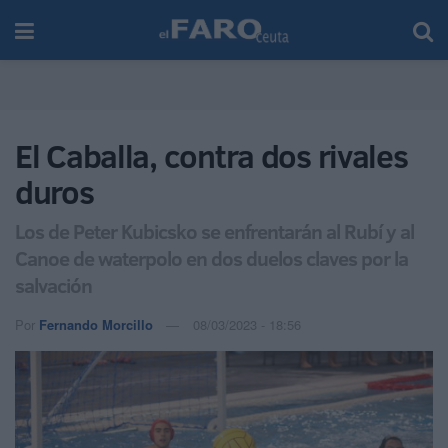
El Caballa, contra dos rivales
duros
Los de Peter Kubicsko se enfrentarán al Rubí y al
Canoe de waterpolo en dos duelos claves por la
salvación
Por
Fernando Morcillo
08/03/2023 - 18:56