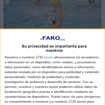
Su privacidad es importante para
Imagen de archivo
nosotros
Nosotros y nuestros 1733
socios
almacenamos y/o accedemos
a información en un dispositivo, como cookies, y procesamos
datos personales, como identificadores únicos e información
Trepidante final de temporada que nos depara en la
estándar enviada por un dispositivo para publicidad y contenido
piscina del
‘Diaz-Flor’
de Ceuta, ya que el equipo de la
personalizado, medición de publicidad y contenido,
investigación de audiencia y desarrollo de servicios.
Con su
ciudad tiene dos partidos aplazados en el que puede
permiso, nosotros y nuestros socios podemos utilizar datos de
revertir la situación en la que está metido el
equipo
.
localización geográfica precisa e identificación mediante las
características de dispositivos. Puede hacer clic para otorgarnos
Los equipos a los que se enfrentará el CN Caballa son el
su consentimiento a nosotros y a nuestros 1733 socios para