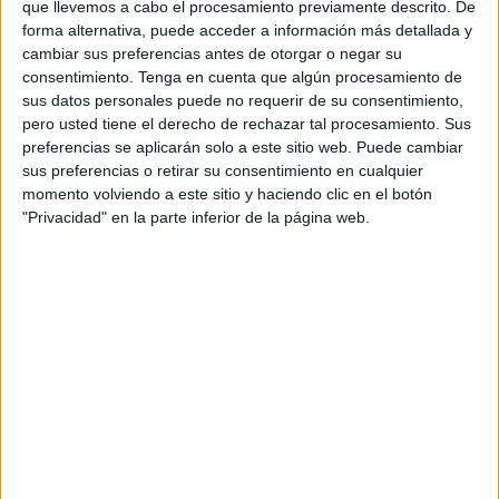
CN Rubí y el CN Canoe de Madrid. De hecho los
que llevemos a cabo el procesamiento previamente descrito. De
catalanes
, son el único equipo al que los ceutíes les han
forma alternativa, puede acceder a información más detallada y
cambiar sus preferencias antes de otorgar o negar su
ganado en esta Liga. Para mas inri, la lucha entre estos
consentimiento.
Tenga en cuenta que algún procesamiento de
tres equipos será clave para el futuro del Caballa, ya que
sus datos personales puede no requerir de su consentimiento,
se juega permanecer en la categoría en función de lo que
pero usted tiene el derecho de rechazar tal procesamiento. Sus
haga en estos encuentros. El Canoe, les saca más ventaja
preferencias se aplicarán solo a este sitio web. Puede cambiar
sus preferencias o retirar su consentimiento en cualquier
a los dos, ya que los madrileños tienen tres
partidos
momento volviendo a este sitio y haciendo clic en el botón
ganados mientras que los ceutíes y catalanes solo uno.
"Privacidad" en la parte inferior de la página web.
El entrenador Peter Kubicsko hace referencia a esta
situación que vive su equipo: “El campeonato es muy
exigente y todos los equipos que nos estamos enfrentando
nos jugamos algo” destaca el húngaro.
Los ceutíes están en el farolillo rojo de la
clasificación tras las últimas jornadas
No será fácil estos dos partidos ya que en palabras del