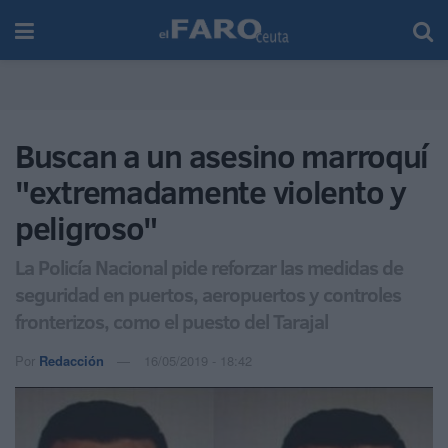
Buscan a un asesino marroquí
"extremadamente violento y
peligroso"
La Policía Nacional pide reforzar las medidas de
seguridad en puertos, aeropuertos y controles
fronterizos, como el puesto del Tarajal
Por
Redacción
16/05/2019 - 18:42