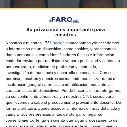
Su privacidad es importante para
nosotros
Nosotros y nuestros 1731
socios
almacenamos y/o accedemos
a información en un dispositivo, como cookies, y procesamos
datos personales, como identificadores únicos e información
Cedida
estándar enviada por un dispositivo para publicidad y contenido
personalizado, medición de publicidad y contenido,
investigación de audiencia y desarrollo de servicios.
Con su
permiso, nosotros y nuestros socios podemos utilizar datos de
localización geográfica precisa e identificación mediante las
El Grupo de Fugitivos Internacionales de la Policía
características de dispositivos. Puede hacer clic para otorgarnos
Nacional busca a Mohamed Soultana, un prófugo
su consentimiento a nosotros y a nuestros 1731 socios para
"extremadamente violento y peligroso". El fugitivo está
que llevemos a cabo el procesamiento previamente descrito. De
acusado de un delito de asesinato cometido con arma de
forma alternativa, puede acceder a información más detallada y
cambiar sus preferencias antes de otorgar o negar su
fuego y tiene decretada una orden europea de detención y
consentimiento.
Tenga en cuenta que algún procesamiento de
entrega dictada por las autoridades alemanas de las que
sus datos personales puede no requerir de su consentimiento,