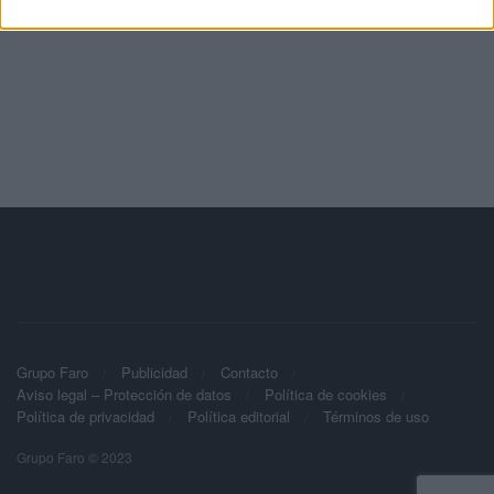
Grupo Faro
Publicidad
Contacto
Aviso legal – Protección de datos
Política de cookies
Política de privacidad
Política editorial
Términos de uso
Grupo Faro © 2023