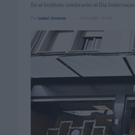
En el instituto celebrarán el Día Internac
Por
Isabel Jiménez
15/01/2025 - 07:05