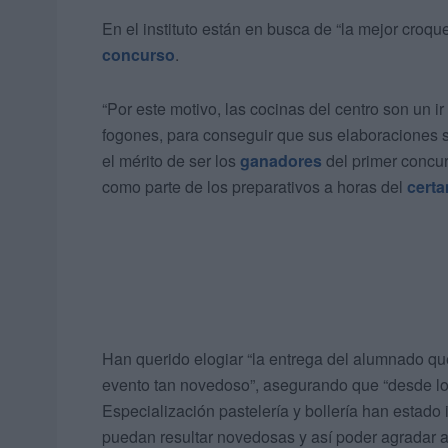
En el instituto están en busca de “la mejor croq
concurso
.
“Por este motivo, las cocinas del centro son un 
fogones, para conseguir que sus elaboraciones 
el mérito de ser los
ganadores
del primer concu
como parte de los preparativos a horas del
cert
Han querido elogiar “la entrega del alumnado que
evento tan novedoso”, asegurando que “desde l
Especialización pastelería y bollería han estad
puedan resultar novedosas y así poder agradar a