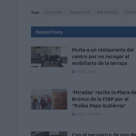
Tags:
concurso
Hostelería
IES Almina
Prem
Related
Posts
Multa a un restaurante del
centro por no recoger el
mobiliario de la terraza
HACE 2 DÍAS
‘Miradas’ recibe la Placa d
Bronce de la FIAP por el
‘Trofeo Pepe Gutiérrez’
HACE 1 SEMANA
Con el secuestro de uno de