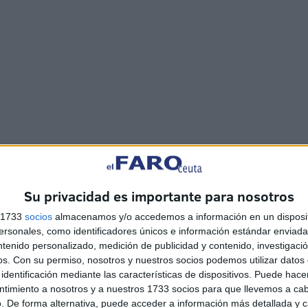
stará llevando a cabo este jueves 16 de enero, a partir
te/Cafetería.
Su privacidad es importante para nosotros
más esperado porque se dará a conocer el ganador del
s 1733
socios
almacenamos y/o accedemos a información en un disposit
sonales, como identificadores únicos e información estándar enviada 
ntenido personalizado, medición de publicidad y contenido, investigaci
os.
Con su permiso, nosotros y nuestros socios podemos utilizar datos 
identificación mediante las características de dispositivos. Puede hacer
ntimiento a nosotros y a nuestros 1733 socios para que llevemos a ca
. De forma alternativa, puede acceder a información más detallada y 