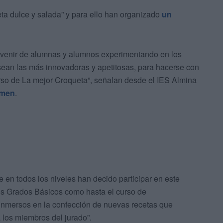
ueta dulce y salada” y para ello han organizado
un
ir venir de alumnas y alumnos experimentando en los
sean las más innovadoras y apetitosas, para hacerse con
rso de La mejor Croqueta”, señalan desde el IES Almina
amen
.
 en todos los niveles han decido participar en este
os Grados Básicos como hasta el curso de
o inmersos en la confección de nuevas recetas que
 los miembros del jurado”.