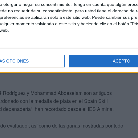
e otorgar o negar su consentimiento.
Tenga en cuenta que algún proc
de no requerir de su consentimiento, pero usted tiene el derecho de r
r Manzano García (director del
Parador La Muralla
);
referencias se aplicarán solo a este sitio web. Puede cambiar sus pref
obar El Antojo); Juan José Rodríguez Astorga (propietario
alquier momento volviendo a este sitio y haciendo clic en el botón "Pri
 web.
; Mohammad Abdeselam Lazrak (propietario y pastelero
r del IES Almina), quienes integran el jurado.
ÁS OPCIONES
ACEPTO
osé Rodríguez y Mohammad Abdeselam son antiguos
donado con la medalla de plata en el Spain Skill
d depanadería”, han recordado desde el IES Almina.
rado evaluador, así como de las ganas mostradas por todo