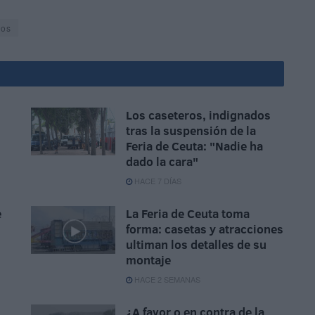
ios
Los caseteros, indignados
tras la suspensión de la
Feria de Ceuta: "Nadie ha
dado la cara"
HACE 7 DÍAS
e
La Feria de Ceuta toma
forma: casetas y atracciones
ultiman los detalles de su
montaje
HACE 2 SEMANAS
¿A favor o en contra de la