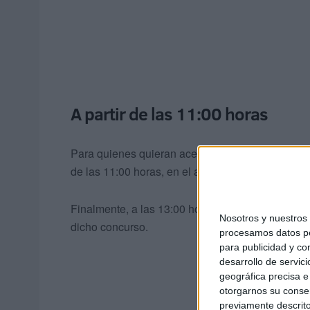
A partir de las 11:00 horas
Para quienes quieran acercarse, la actividad se e
de las 11:00 horas, en el aula/taller de Restauran
Finalmente, a las 13:00 horas será el momento 
Nosotros y nuestro
dicho concurso.
procesamos datos per
para publicidad y co
desarrollo de servici
geográfica precisa e 
otorgarnos su conse
previamente descrito