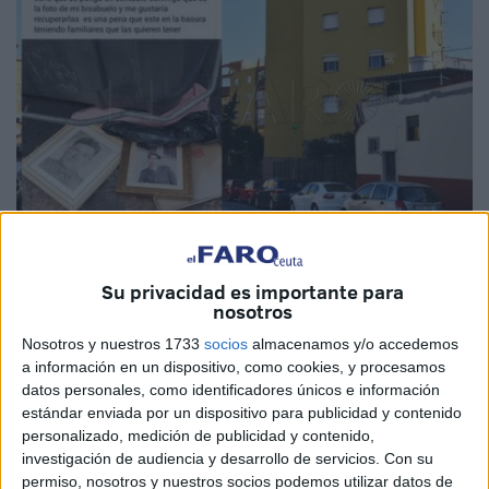
Foto: archivo / cedida
Su privacidad es importante para
nosotros
Nosotros y nuestros 1733
socios
almacenamos y/o accedemos
Una publicación en Facebook de unas
fotografías
a información en un dispositivo, como cookies, y procesamos
centenarias
junto a un contenedor de basura en
datos personales, como identificadores únicos e información
estándar enviada por un dispositivo para publicidad y contenido
Bermudo Soriano
arruinaron una tranquila noche de una
personalizado, medición de publicidad y contenido,
familia en Ceuta. Y es que no podían creer que
una
investigación de audiencia y desarrollo de servicios.
Con su
reliquia
que siempre estuvo muy bien cuidada terminará
permiso, nosotros y nuestros socios podemos utilizar datos de