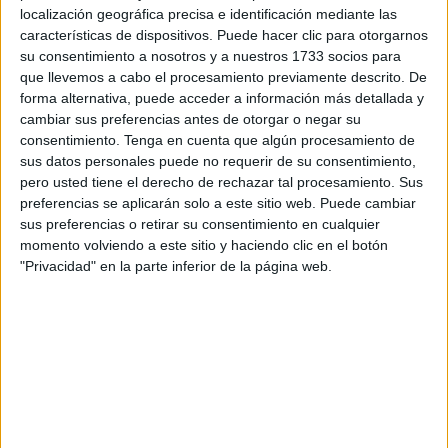
en el suelo como un desperdicio más que había que
localización geográfica precisa e identificación mediante las
características de dispositivos. Puede hacer clic para otorgarnos
desechar.
su consentimiento a nosotros y a nuestros 1733 socios para
que llevemos a cabo el procesamiento previamente descrito. De
Las imágenes en cuestión, una en blanco y negro y otra a
forma alternativa, puede acceder a información más detallada y
color, todavía perfectamente enmarcadas, mostraban con
cambiar sus preferencias antes de otorgar o negar su
su respectivo uniforme al teniente
coronel de Regulares
consentimiento.
Tenga en cuenta que algún procesamiento de
Mohamed Susi.
sus datos personales puede no requerir de su consentimiento,
pero usted tiene el derecho de rechazar tal procesamiento. Sus
“Estas fotos son del
teniente coronel de Regulares Susi
,
preferencias se aplicarán solo a este sitio web. Puede cambiar
sus preferencias o retirar su consentimiento en cualquier
es de nuestro bisabuelo y estamos buscándolas por todos
momento volviendo a este sitio y haciendo clic en el botón
lados ya que las subieron ayer (miércoles) porque las
"Privacidad" en la parte inferior de la página web.
tiraron, son las únicas que tenemos”, explica con
desesperación la familia.
La conmoción fue tal que a pesar de haber pasado varias
horas desde que la publicación en la que aparecían las
fotografías había sido subida, siendo ya de noche, algunos
de los familiares fueron al lugar esperando tener suerte. Se