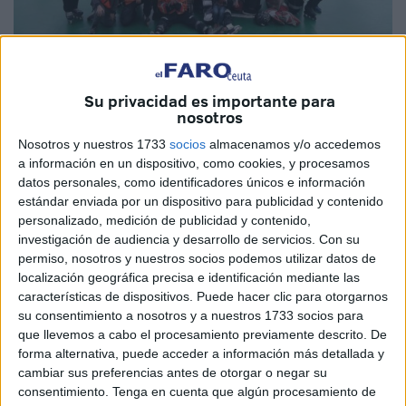
Los caballas, junto a sus rivales.
/ Foto: cedida
Su privacidad es importante para
nosotros
Nosotros y nuestros 1733
socios
almacenamos y/o accedemos
a información en un dispositivo, como cookies, y procesamos
datos personales, como identificadores únicos e información
Perdió en el doble encuentro ante
estándar enviada por un dispositivo para publicidad y contenido
Granada Grizzlies (2-11) y Málaga HL (2-
personalizado, medición de publicidad y contenido,
5)
investigación de audiencia y desarrollo de servicios.
Con su
permiso, nosotros y nuestros socios podemos utilizar datos de
localización geográfica precisa e identificación mediante las
El Bulldogs Ceuta ha debutado este fin de semana en el
características de dispositivos. Puede hacer clic para otorgarnos
Campeonato de Andalucía de Hockey Línea que ha tenido
su consentimiento a nosotros y a nuestros 1733 socios para
que llevemos a cabo el procesamiento previamente descrito. De
su primera jornada, con doble partido, en ‘Los Boliches’
forma alternativa, puede acceder a información más detallada y
(Fuengirola).
cambiar sus preferencias antes de otorgar o negar su
consentimiento.
Tenga en cuenta que algún procesamiento de
El cuadro caballa, con el importante hándicap de no tener