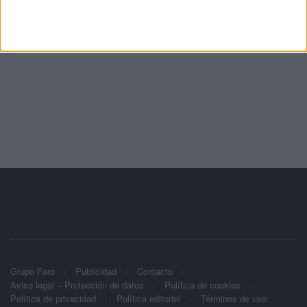
Grupo Faro
Publicidad
Contacto
Aviso legal – Protección de datos
Política de cookies
Política de privacidad
Política editorial
Términos de uso