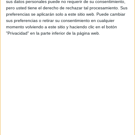
sus datos personales puede no requerir de su consentimiento,
un lugar donde entrenar después de que la Ciudad haya
pero usted tiene el derecho de rechazar tal procesamiento. Sus
desmantelado la pista en la explanada de ‘La Marina’,
preferencias se aplicarán solo a este sitio web. Puede cambiar
viajó hasta la localidad malagueña con la intención de
sus preferencias o retirar su consentimiento en cualquier
momento volviendo a este sitio y haciendo clic en el botón
ofrecer la mejor imagen posible.
"Privacidad" en la parte inferior de la página web.
El Bulldogs perdió por 2-11 ante el Granada Grizzlies y por
2-5 ante el Málaga HL. Los goles, en el partido ante los
granadinos los hizo Octavio, que también marcó ante el
cuadro malagueño. El otro tanto lo hizo Maxime Sage.
Juan Antonio Vera, presidente del club y también portero,
se mostró satisfecho ya que “en el equipo hay jugadores
que ya no viven en Ceuta, pero creo que las sensaciones
son positivas”.
Aunque la próxima jornada ya será en enero, el equipo
disputará próximamente amistosos.
Hockey línea