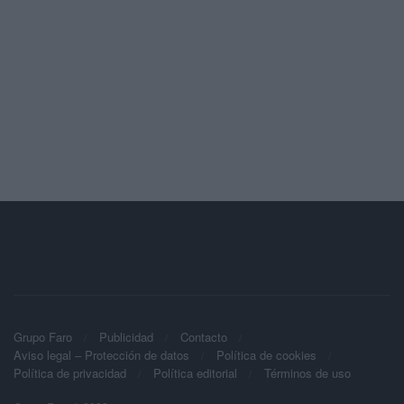
Grupo Faro
Publicidad
Contacto
Aviso legal – Protección de datos
Política de cookies
Política de privacidad
Política editorial
Términos de uso