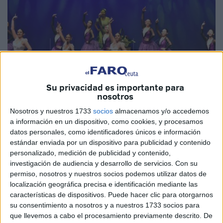
Su privacidad es importante para
nosotros
Nosotros y nuestros 1733
socios
almacenamos y/o accedemos
a información en un dispositivo, como cookies, y procesamos
datos personales, como identificadores únicos e información
estándar enviada por un dispositivo para publicidad y contenido
Reduan Ben Zakour
personalizado, medición de publicidad y contenido,
investigación de audiencia y desarrollo de servicios.
Con su
permiso, nosotros y nuestros socios podemos utilizar datos de
localización geográfica precisa e identificación mediante las
La Escuela de Danza Clásica Rosa Founaud
ha
características de dispositivos. Puede hacer clic para otorgarnos
regalado este domingo otro espectáculo inolvidable a los
su consentimiento a nosotros y a nuestros 1733 socios para
que llevemos a cabo el procesamiento previamente descrito. De
asistentes
al Teatro Auditorio del Revellín
. Una vez más,