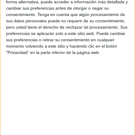
forma alternativa, puede acceder a información más detallada y
el patio de butacas ha mostrado un magnífico aspecto para
cambiar sus preferencias antes de otorgar o negar su
espectáculo que merecía que los caballas fuesen a verlo.
consentimiento.
Tenga en cuenta que algún procesamiento de
La mayoría no se ha movido de sus asientos para ver el
sus datos personales puede no requerir de su consentimiento,
pero usted tiene el derecho de rechazar tal procesamiento. Sus
buen y delicado trabajo que llevaban ensayando las 150
preferencias se aplicarán solo a este sitio web. Puede cambiar
alumnas de este turno desde hace meses. Todo trabajo
sus preferencias o retirar su consentimiento en cualquier
tiene su recompensa y muestra de ello es su resultado.
momento volviendo a este sitio y haciendo clic en el botón
"Privacidad" en la parte inferior de la página web.
La escuela ceutí ha interpretado ‘Los tesoros de la vida’,
título que coincide con el cuento para niños que ya
escribió el año pasado la profesora de baile de esta
compañía. Algunas páginas de este libro se han podido
contemplar a través del proyector. Una simbiosis entre el
baile y el contenido audiovisual que ha permitido una
mejor comprensión para los espectadores.
La pieza ha estado dividida en tres actos
. Todos
guardan relación y con ello se ha querido explicar que
muchas veces prestamos más atención a lo material y