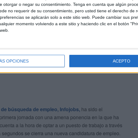
e otorgar o negar su consentimiento.
Tenga en cuenta que algún proc
ra de Ceuta ha subrayado la importancia de aunar
de no requerir de su consentimiento, pero usted tiene el derecho de r
 entidades, conseguir “sinergias favorables para construir
referencias se aplicarán solo a este sitio web. Puede cambiar sus pref
alquier momento volviendo a este sitio y haciendo clic en el botón "Pri
 web.
ríguez, ha resaltado el valor de la movilidad a la hora de
encias tanto profesionales como personales. Una
n esta feria, que tendrá lugar en la jornada del jueves.
ÁS OPCIONES
ACEPTO
 de búsqueda de empleo, Infojobs,
ha sido el
a primera jornada con una amena ponencia en la que ha
cuenta a la hora de optar a un puesto de trabajo a través
ta segundos se cierra una nueva candidatura de empleo.