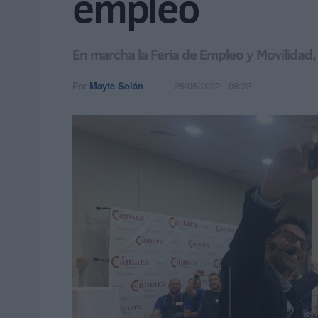
empleo
En marcha la Feria de Empleo y Movilidad,
Por
Mayte Solán
25/05/2022 - 08:22