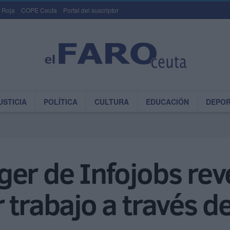
 Roja
COPE Ceuta
Portal del suscriptor
USTICIA
POLÍTICA
CULTURA
EDUCACIÓN
DEPO
er de Infojobs reve
trabajo a través de