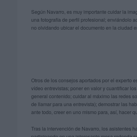
Según Navarro, es muy importante cuidar la image
una fotografía de perfil profesional; enviándolo 
no olvidando ubicar el documento en la ciudad en
Otros de los consejos aportados por el experto es
vídeo entrevistas; poner en valor y cuantificar l
general contenido; cuidar al máximo las redes so
de llamar para una entrevista); demostrar las ha
ante todo, creer en uno mismo para, así, hacer q
Tras la intervención de Navarro, los asistentes 
participando en una interesante mesa redonda so