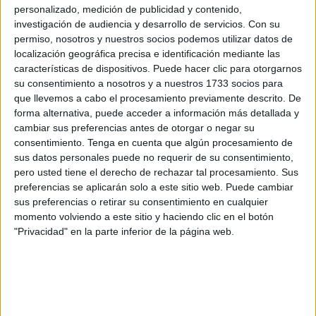
Brahim Díaz
en el estadio, la Confederación Africana de
personalizado, medición de publicidad y contenido,
Fútbol (
CAF
) emitía un comunicado oficial en el que
investigación de audiencia y desarrollo de servicios.
Con su
permiso, nosotros y nuestros socios podemos utilizar datos de
confirmaba su decisión:
Marruecos
había sido
localización geográfica precisa e identificación mediante las
proclamada
campeona de la Copa África
.
características de dispositivos. Puede hacer clic para otorgarnos
su consentimiento a nosotros y a nuestros 1733 socios para
Una decisión que sorprendió a todos en un momento
que llevemos a cabo el procesamiento previamente descrito. De
totalmente inesperado, como le pudo ocurrir a Brahim
forma alternativa, puede acceder a información más detallada y
Díaz.
cambiar sus preferencias antes de otorgar o negar su
consentimiento.
Tenga en cuenta que algún procesamiento de
Uno de los nombres propios de aquella final
de la Copa
sus datos personales puede no requerir de su consentimiento,
pero usted tiene el derecho de rechazar tal procesamiento. Sus
África entre Marruecos y
Senegal
fue precisamente
preferencias se aplicarán solo a este sitio web. Puede cambiar
Brahim Díaz, quien estaba participando en el duelo de
sus preferencias o retirar su consentimiento en cualquier
Champions.
momento volviendo a este sitio y haciendo clic en el botón
"Privacidad" en la parte inferior de la página web.
El futbolista del Real Madrid fue titular y tuvo protagonismo
hasta que fue sustituido en la segunda mitad. Sin
embargo, más allá de su rendimiento deportivo, lo que
llamó la atención fueron las
imágenes que comenzaron a