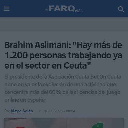
Brahim Aslimani: "Hay más de
1.200 personas trabajando ya
en el sector en Ceuta"
El presidente de la Asociación Ceuta Bet On Ceuta
pone en valor la evolución de una actividad que
concentra más del 60% de las licencias del juego
online en España
Por
Mayte Solán
18/06/2026 - 08:24