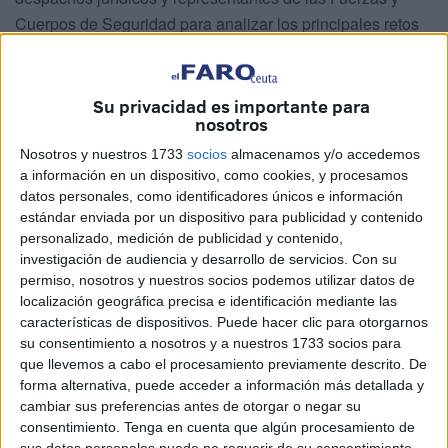
Cuerpos de Seguridad para analizar los principales retos
del sector. Brahim Aslimani, presidente de la
Asociación
Ceuta Bet On Ceuta
, repasa la evolución de una industria
que ya supera los 1.200 trabajadores en la ciudad, aborda
Su privacidad es importante para
nosotros
el impacto de la inteligencia artificial y defiende que el
juego online puede convertirse en una fuente de
Nosotros y nuestros 1733
socios
almacenamos y/o accedemos
a información en un dispositivo, como cookies, y procesamos
oportunidades para los jóvenes ceutíes.
datos personales, como identificadores únicos e información
estándar enviada por un dispositivo para publicidad y contenido
-Bet on Ceuta alcanza una nueva edición, ¿qué
personalizado, medición de publicidad y contenido,
supone este evento para la proyección de Ceuta
investigación de audiencia y desarrollo de servicios.
Con su
dentro de la industria del juego online?
permiso, nosotros y nuestros socios podemos utilizar datos de
localización geográfica precisa e identificación mediante las
-Yo creo que ya es algo más que una consolidación.
características de dispositivos. Puede hacer clic para otorgarnos
Después de tantos años y de todas las cifras que mueve el
su consentimiento a nosotros y a nuestros 1733 socios para
que llevemos a cabo el procesamiento previamente descrito. De
sector en Ceuta,
Bet On Ceuta forma ya parte de la
forma alternativa, puede acceder a información más detallada y
industria, del sector y de la economía de la ciudad
.
cambiar sus preferencias antes de otorgar o negar su
Celebrar una nueva edición implica la consolidación y la
consentimiento.
Tenga en cuenta que algún procesamiento de
estabilidad del sector económico del juego online dentro
sus datos personales puede no requerir de su consentimiento,