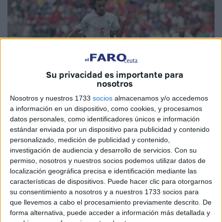
Su privacidad es importante para
nosotros
Nosotros y nuestros 1733
socios
almacenamos y/o accedemos
a información en un dispositivo, como cookies, y procesamos
EFE
datos personales, como identificadores únicos e información
estándar enviada por un dispositivo para publicidad y contenido
personalizado, medición de publicidad y contenido,
investigación de audiencia y desarrollo de servicios.
Con su
permiso, nosotros y nuestros socios podemos utilizar datos de
El centrocampista
Ayyoub Bouaddi
, jugador de la
localización geográfica precisa e identificación mediante las
selección de Marruecos
, recientemente en varias
características de dispositivos. Puede hacer clic para otorgarnos
entrevistas ha mostrado su satisfacción después de que el
su consentimiento a nosotros y a nuestros 1733 socios para
que llevemos a cabo el procesamiento previamente descrito. De
combinado norteafricano lograra la
clasificación para los
forma alternativa, puede acceder a información más detallada y
cuartos de final del Mundial tras imponerse por 3-0 a