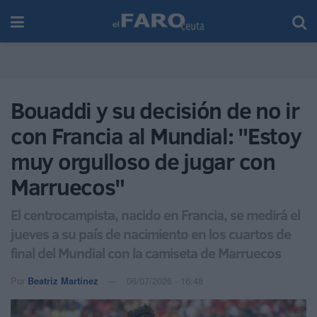
Bouaddi y su decisión de no ir
con Francia al Mundial: "Estoy
muy orgulloso de jugar con
Marruecos"
El centrocampista, nacido en Francia, se medirá el
jueves a su país de nacimiento en los cuartos de
final del Mundial con la camiseta de Marruecos
Por
Beatriz Martínez
06/07/2026 - 16:48