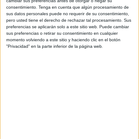
cambiar sus preferencias antes de otorgar o negar su
Canadá
en los octavos de final disputados en Houston.
consentimiento.
Tenga en cuenta que algún procesamiento de
sus datos personales puede no requerir de su consentimiento,
Tras el encuentro, el futbolista destacó ha destacado el
pero usted tiene el derecho de rechazar tal procesamiento. Sus
orgullo que siente por representar a
Marruecos
y ha
preferencias se aplicarán solo a este sitio web. Puede cambiar
sus preferencias o retirar su consentimiento en cualquier
asegurado que el equipo afrontará con la máxima
momento volviendo a este sitio y haciendo clic en el botón
intensidad el próximo compromiso, un duelo en el que los
"Privacidad" en la parte inferior de la página web.
'Leones del Atlas' se verán las caras con
Francia.
Orgullo por representar a Marruecos
"Estoy muy orgulloso por jugar con Marruecos.
Estamos preparados para todos los partidos y vamos a dar
el cien por cien", afirmó
Bouaddi
en zona mixta tras el
partido de octavos ganado 3-0 por
Marruecos a Canadá
en Houston.
Bouaddi
nació en Senlis, al norte de
París
, y tras jugar
con Francia en las categorías juveniles, eligió finalmente