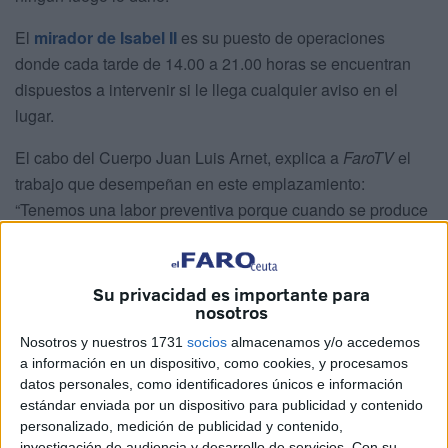
El
mirador de Isabel II
es su puesto de operaciones
donde cada tarde de 14.00 a 21.00 horas se encuentran
dispuestos a intervenir si le llega cualquier aviso en el
lugar.
El cabo del Cuerpo Juan Luis Arnet, explica a
FaroTV
el
trabajo que desempeñan en este emplazamiento:
“Tenemos una labor preventiva porque cuando se produce
un
incendio de monte
, si a nosotros nos avisan y estamos
en el Parque de Bomberos tenemos un tiempo de reacción
y este puede ser crucial, porque significa la diferencia
Su privacidad es importante para
nosotros
entre un conato y un incendio de envergadura”.
Nosotros y nuestros 1731
socios
almacenamos y/o accedemos
a información en un dispositivo, como cookies, y procesamos
datos personales, como identificadores únicos e información
estándar enviada por un dispositivo para publicidad y contenido
personalizado, medición de publicidad y contenido,
investigación de audiencia y desarrollo de servicios.
Con su