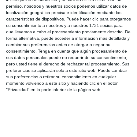
permiso, nosotros y nuestros socios podemos utilizar datos de
localización geográfica precisa e identificación mediante las
características de dispositivos. Puede hacer clic para otorgarnos
su consentimiento a nosotros y a nuestros 1731 socios para
que llevemos a cabo el procesamiento previamente descrito. De
forma alternativa, puede acceder a información más detallada y
cambiar sus preferencias antes de otorgar o negar su
consentimiento.
Tenga en cuenta que algún procesamiento de
Por esta razón, se dispone un retén en el monte para que
sus datos personales puede no requerir de su consentimiento,
en primer lugar puedan visualizarlo sin problemas, “porque
pero usted tiene el derecho de rechazar tal procesamiento. Sus
preferencias se aplicarán solo a este sitio web. Puede cambiar
ya estamos aquí”, comenta. Por otro lado, cuentan con la
sus preferencias o retirar su consentimiento en cualquier
inestimable ayuda de los vigilantes de monte y la
Guardia
momento volviendo a este sitio y haciendo clic en el botón
Civil
, que posee cámaras por todo el
perímetro fronterizo
"Privacidad" en la parte inferior de la página web.
además de todo el lugar.
“En este caso la alerta sería temprana y nosotros
podríamos hacer un primer ataque para controlarlo”, relata
Arnet, que continúa explicando que “aunque el incendio se
desarrollara más, podríamos cortarle la cabeza, avisar al