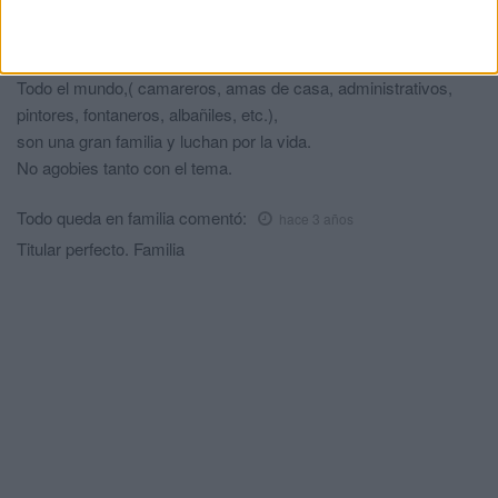
Abichey
comentó:
hace 3 años
Que jartible con el remita.
Todo el mundo,( camareros, amas de casa, administrativos,
pintores, fontaneros, albañiles, etc.),
son una gran familia y luchan por la vida.
No agobies tanto con el tema.
Todo queda en familia
comentó:
hace 3 años
Titular perfecto. Familia