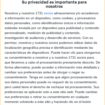
Su privacidad es importante para
jueves una orden del
Ministerio del Interior
por la cual se
nosotros
mantiene el cierre parcial temporal de los pasos y
se
Nosotros y nuestros 1731
socios
almacenamos y/o accedemos
prorrogan las restricciones
para cruzar las
fronteras
de
a información en un dispositivo, como cookies, y procesamos
Ceuta y Melilla con el vecino país de
Marruecos
.
datos personales, como identificadores únicos e información
estándar enviada por un dispositivo para publicidad y contenido
Por tanto, el paso se mantiene limitado a los colectivos
personalizado, medición de publicidad y contenido,
autorizados hasta ahora: quienes reúnen los requisitos
investigación de audiencia y desarrollo de servicios.
Con su
exigibles para trasladarse al resto del espacio Schengen y
permiso, nosotros y nuestros socios podemos utilizar datos de
los trabajadores transfronterizos con Tarjeta de Identidad
localización geográfica precisa e identificación mediante las
características de dispositivos. Puede hacer clic para otorgarnos
de Extranjero en vigor.
su consentimiento a nosotros y a nuestros 1731 socios para
que llevemos a cabo el procesamiento previamente descrito. De
Esta orden surtirá efectos desde las 00:00 horas del 16 de
forma alternativa, puede acceder a información más detallada y
diciembre de 2022, sin perjuicio de su eventual
cambiar sus preferencias antes de otorgar o negar su
modificación para responder a un cambio de
consentimiento.
Tenga en cuenta que algún procesamiento de
circunstancias o a nuevas recomendaciones en el ámbito
sus datos personales puede no requerir de su consentimiento,
pero usted tiene el derecho de rechazar tal procesamiento. Sus
de la Unión Europea.
preferencias se aplicarán solo a este sitio web. Puede cambiar
sus preferencias o retirar su consentimiento en cualquier
Desde la medianoche del 17 de mayo, cuando se
momento volviendo a este sitio y haciendo clic en el botón
restableció el tránsito fronterizo terrestre entre España y