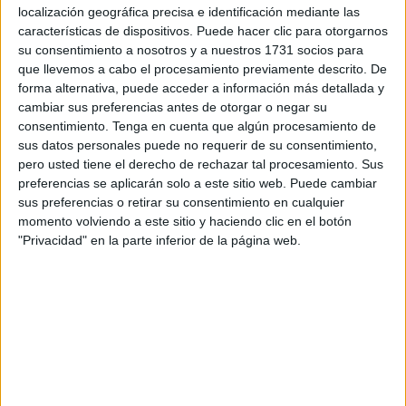
Román López
,
que sustituirá en el cargo a
Francisco
localización geográfica precisa e identificación mediante las
López Gordo
, que a principios de este mes fue ascendido
características de dispositivos. Puede hacer clic para otorgarnos
a
nuevo comisario general de Seguridad Ciudadana.
su consentimiento a nosotros y a nuestros 1731 socios para
que llevemos a cabo el procesamiento previamente descrito. De
"En uso de las atribuciones que me confiere el artículo 47
forma alternativa, puede acceder a información más detallada y
cambiar sus preferencias antes de otorgar o negar su
de la Ley Orgánica 9/2015, de 28 de julio, de Régimen de
consentimiento.
Tenga en cuenta que algún procesamiento de
Personal de la Policía Nacional, vista la propuesta del
sus datos personales puede no requerir de su consentimiento,
Director General de la Policía y el informe del Secretario
pero usted tiene el derecho de rechazar tal procesamiento. Sus
de Estado de Seguridad, he resuelto nombrar Jefe
preferencias se aplicarán solo a este sitio web. Puede cambiar
sus preferencias o retirar su consentimiento en cualquier
Superior de Ceuta de la Dirección General de la Policía a
momento volviendo a este sitio y haciendo clic en el botón
don Eloy Román López, Comisario Principal de la Policía
"Privacidad" en la parte inferior de la página web.
Nacional, dando por resuelta la convocatoria pública
número 71/2025, publicada por Resolución de 19 de
septiembre de 2025, de la Dirección General de la
Policía", así lo recoge el documento que firma el propio
ministro del Interior
,
Fernando Grande-Marlaska.
Trayectoria y experiencia en el