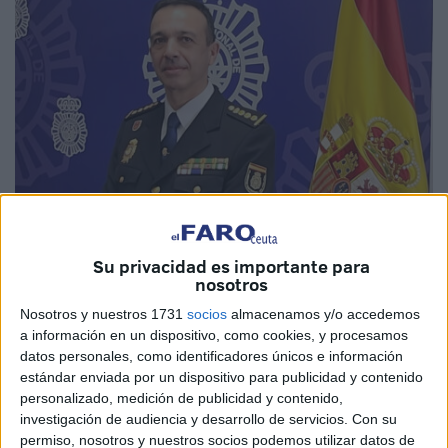
Su privacidad es importante para
Imagen de archivo
nosotros
Nosotros y nuestros 1731
socios
almacenamos y/o accedemos
a información en un dispositivo, como cookies, y procesamos
datos personales, como identificadores únicos e información
El
Boletín Oficial del Estado
(BOE) publica en su edición
estándar enviada por un dispositivo para publicidad y contenido
personalizado, medición de publicidad y contenido,
de este sábado, 11 de octubre, el nombramiento del nuevo
investigación de audiencia y desarrollo de servicios.
Con su
jefe superior de la
Policía Nacional
en Ceuta,
Eloy
permiso, nosotros y nuestros socios podemos utilizar datos de