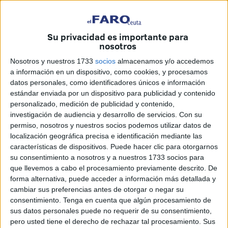
presentado en la pizzería D´Armando
, lugar donde están
teniendo lugar los
fichajes de la AD Ceuta esta
temporada.
Su privacidad es importante para
nosotros
Bodiger llega para reforzar la medular del
equipo
Nosotros y nuestros 1733
socios
almacenamos y/o accedemos
caballa en Segunda División
, donde el Ceuta hará su
a información en un dispositivo, como cookies, y procesamos
aparición 45 años después. Yann es un medio centro de
datos personales, como identificadores únicos e información
contención, y ya se le ha visto de lo que es capaz de hacer
estándar enviada por un dispositivo para publicidad y contenido
sobre el verde, sostener al equipo en el medio campo,
personalizado, medición de publicidad y contenido,
investigación de audiencia y desarrollo de servicios.
Con su
siendo una figura clave en el esquema de José Juan
permiso, nosotros y nuestros socios podemos utilizar datos de
Romero. Además, tiene cualidades similares a las de
localización geográfica precisa e identificación mediante las
Younnes Lachhab.
características de dispositivos. Puede hacer clic para otorgarnos
su consentimiento a nosotros y a nuestros 1733 socios para
Bienvenida de Villegas
que llevemos a cabo el procesamiento previamente descrito. De
forma alternativa, puede acceder a información más detallada y
cambiar sus preferencias antes de otorgar o negar su
consentimiento.
Tenga en cuenta que algún procesamiento de
sus datos personales puede no requerir de su consentimiento,
pero usted tiene el derecho de rechazar tal procesamiento. Sus