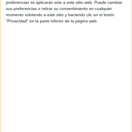
preferencias se aplicarán solo a este sitio web. Puede cambiar
sus preferencias o retirar su consentimiento en cualquier
momento volviendo a este sitio y haciendo clic en el botón
"Privacidad" en la parte inferior de la página web.
En el acto de presentación estuvo Edu Villegas, director
deportivo de la AD Ceuta quien le dio la bienvenida al club
y se deshizo en elogios hacia el futbolista caballa: “En la
personal es una persona educada, culta, cariñosa,
respetuosa
y desde que ha llegado aquí lo que has
demostrado es un una implicación y un respeto
absoluto al club
”, dijo el director deportivo.
Otra faceta que describió el responsable de la parcela
deportiva es el nivel profesional: “
Un futbolista
evidentemente de élite para nosotros
, porque es un