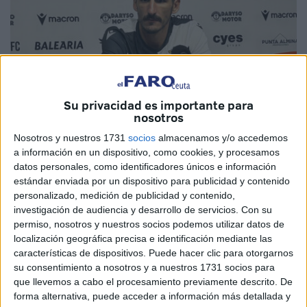
Su privacidad es importante para
nosotros
Nosotros y nuestros 1731
socios
almacenamos y/o accedemos
Foto: J.Z.
a información en un dispositivo, como cookies, y procesamos
datos personales, como identificadores únicos e información
estándar enviada por un dispositivo para publicidad y contenido
personalizado, medición de publicidad y contenido,
investigación de audiencia y desarrollo de servicios.
Con su
El pivote de la
Agrupación Deportiva Ceuta
,
Yann
permiso, nosotros y nuestros socios podemos utilizar datos de
Bodiger
, ha comparecido en la rueda de prensa
post
localización geográfica precisa e identificación mediante las
partido
al encuentro que han disputado los caballas
características de dispositivos. Puede hacer clic para otorgarnos
contra el Burgos.
Los locales han asegurado los puntos
su consentimiento a nosotros y a nuestros 1731 socios para
que llevemos a cabo el procesamiento previamente descrito. De
en casa con un solitario 1-0
.
forma alternativa, puede acceder a información más detallada y