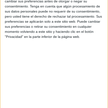
cambiar sus preferencias antes de otorgar o negar su
La categoría está siendo una locura para todos. Hay que
consentimiento.
Tenga en cuenta que algún procesamiento de
recordar que hace dos jornadas, se bordeaba el territorio
sus datos personales puede no requerir de su consentimiento,
rojo (del descenso), ahora, se está en los puestos de
pero usted tiene el derecho de rechazar tal procesamiento. Sus
playoffs. “Nosotros nos tenemos que centrar en lo que
preferencias se aplicarán solo a este sitio web. Puede cambiar
sus preferencias o retirar su consentimiento en cualquier
hacemos, en lo que el míster nos pide cada día, esto es
momento volviendo a este sitio y haciendo clic en el botón
muy largo, quedan muchas jornadas y tenemos que
"Privacidad" en la parte inferior de la página web.
disfrutar de lo que estamos viviendo ahora”, comentó el
galo.
Otra ’locura’ es que el equipo lleve 24 puntos en
noviembre. “El nivel de identidad y
juego
es a lo nuestro, a
veces nos sonríe y a veces no”, comentó. “La suerte nos ha
sonreído, pero también es por trabajo”, añadió.
“
Aprovechar la dinámica de buenos resultados e ir a
por la Copa
”, mencionó.
Más protagonismo