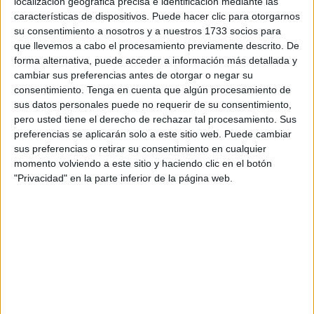
localización geográfica precisa e identificación mediante las
características de dispositivos. Puede hacer clic para otorgarnos
su consentimiento a nosotros y a nuestros 1733 socios para
que llevemos a cabo el procesamiento previamente descrito. De
forma alternativa, puede acceder a información más detallada y
cambiar sus preferencias antes de otorgar o negar su
consentimiento.
Tenga en cuenta que algún procesamiento de
El consejero defendió que la propuesta mantiene la línea
sus datos personales puede no requerir de su consentimiento,
de años anteriores,
respetando la diversidad cultural y
pero usted tiene el derecho de rechazar tal procesamiento. Sus
religiosa
de Ceuta.
preferencias se aplicarán solo a este sitio web. Puede cambiar
sus preferencias o retirar su consentimiento en cualquier
“Nos encontramos con un calendario laboral en línea con
momento volviendo a este sitio y haciendo clic en el botón
"Privacidad" en la parte inferior de la página web.
el año anterior y años anteriores en el que se recupera
como festivo el Día de Ceuta. La población se reparte
entre cuatro comunidades religiosas o culturales pero
sigue siendo una, una a la hora de compartir espacios,
desvelos, anhelos, sentimientos y afectos; una, en las
esencias y en el corazón de nuestro pueblo”, afirmó Gaitán
durante su intervención.