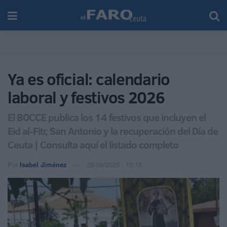
Ya es oficial: calendario
laboral y festivos 2026
El BOCCE publica los 14 festivos que incluyen el
Eid al-Fitr, San Antonio y la recuperación del Día de
Ceuta | Consulta aquí el listado completo
Por
Isabel Jiménez
26/09/2025 - 10:15