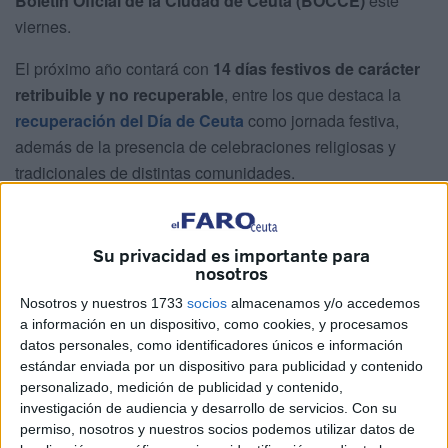
Boletín Oficial de la Ciudad de Ceuta (BOCCE)
este
viernes.
El próximo año contará con
14 días festivos de carácter
retribuible y no recuperable
, entre los que destaca la
recuperación del Día de Ceuta
como jornada festiva,
además de la presencia de celebraciones religiosas y
tradicionales de distintas comunidades.
Un calendario laboral aprobado por
Su privacidad es importante para
el Pleno
nosotros
Nosotros y nuestros 1733
socios
almacenamos y/o accedemos
El 4 de septiembre,
la Asamblea de Ceuta dio luz verde
a información en un dispositivo, como cookies, y procesamos
al calendario laboral
propuesto por la Consejería de
datos personales, como identificadores únicos e información
Presidencia y Gobernación, dirigida por Alberto Ramón
estándar enviada por un dispositivo para publicidad y contenido
Gaitán Rodríguez. La propuesta salió adelante con los
personalizado, medición de publicidad y contenido,
investigación de audiencia y desarrollo de servicios.
Con su
votos a favor de PP, PSOE, MDyC y Ceuta Ya!, mientras
permiso, nosotros y nuestros socios podemos utilizar datos de
que Vox votó en contra.