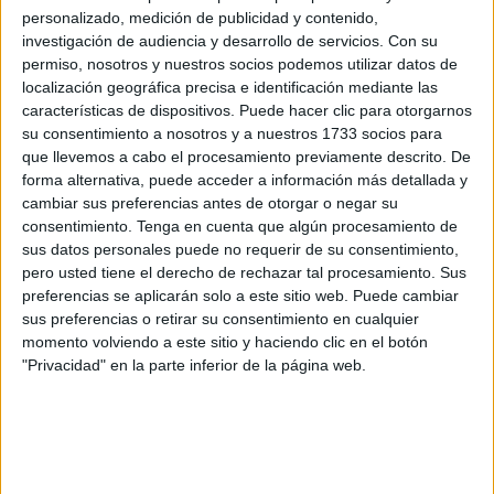
personalizado, medición de publicidad y contenido,
Según ha podido saber El Faro de Ceuta, el juvenil
investigación de audiencia y desarrollo de servicios.
Con su
femenino competirá esta temporada en el grupo B de
permiso, nosotros y nuestros socios podemos utilizar datos de
División de Honor Juvenil y lo hará en la primera fase de la
localización geográfica precisa e identificación mediante las
competición liguera ante rivales duros como el Málaga y el
características de dispositivos. Puede hacer clic para otorgarnos
su consentimiento a nosotros y a nuestros 1733 socios para
Algeciras.
que llevemos a cabo el procesamiento previamente descrito. De
forma alternativa, puede acceder a información más detallada y
La pretemporada del juvenil femenino arrancará el lunes
cambiar sus preferencias antes de otorgar o negar su
25 de agosto.
consentimiento.
Tenga en cuenta que algún procesamiento de
sus datos personales puede no requerir de su consentimiento,
El juvenil femenino competirá esta temporada en el Grupo
pero usted tiene el derecho de rechazar tal procesamiento. Sus
B de la División de Honor Juvenil,
lo hará en la primera
preferencias se aplicarán solo a este sitio web. Puede cambiar
fase de la competición ante rivales de Málaga y
sus preferencias o retirar su consentimiento en cualquier
momento volviendo a este sitio y haciendo clic en el botón
Algeciras.
"Privacidad" en la parte inferior de la página web.
Debut en casa el 28 de septiembre
El debut del juvenil femenino de balonmano del Club del
Convoy
será el 28 de septiembre en el pabellón de La