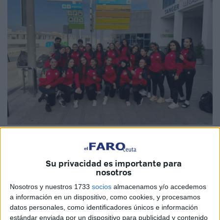
Imagen de archivo
Su privacidad es importante para
nosotros
El
Club Balonmano Ramón y Cajal
de Ceuta volverá
a
Nosotros y nuestros 1733
socios
almacenamos y/o accedemos
tener equipos en categoría nacional
esta temporada
a información en un dispositivo, como cookies, y procesamos
datos personales, como identificadores únicos e información
2025-2026.
estándar enviada por un dispositivo para publicidad y contenido