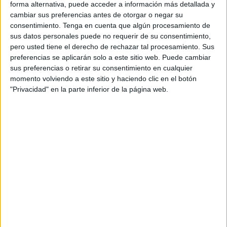
gran momento deportivo.
forma alternativa, puede acceder a información más detallada y
cambiar sus preferencias antes de otorgar o negar su
A falta de que sume jugadoras a los entrenos, este viernes
consentimiento.
Tenga en cuenta que algún procesamiento de
sus datos personales puede no requerir de su consentimiento,
las jugadoras iniciaban la sesión de físico en la pista del
pero usted tiene el derecho de rechazar tal procesamiento. Sus
pabellón para ponerse a tono para la segunda vuelta de la
preferencias se aplicarán solo a este sitio web. Puede cambiar
temporada.
sus preferencias o retirar su consentimiento en cualquier
momento volviendo a este sitio y haciendo clic en el botón
El grupo de jugadoras de las
‘Guerreras Afrikanas’
"Privacidad" en la parte inferior de la página web.
empezaban a entrar en calor con una carrera continua a lo
largo de la pista con los estiramientos correspondientes. A
continuación, el entrenador Laarbi Ahmed las reunió para
hablar sobre la segunda vuelta de la temporada. Las
jugadoras estaban atentas a esta charla y concentradas en
las indicaciones.
En la charla del entrenador hacia sus jugadoras les hizo
ver el gran trabajo que han realizado durante la primera
vuelta llegándolas a colocar en tercera posición con 19
puntos.