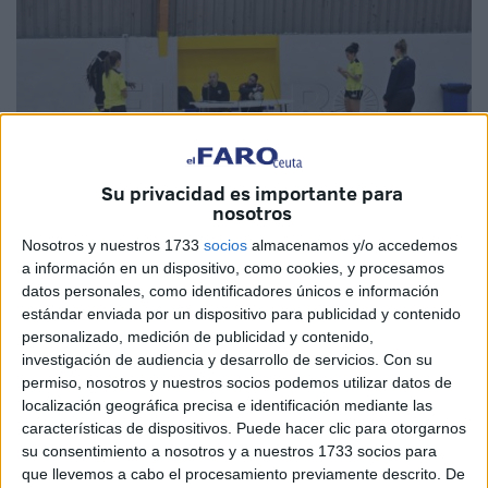
Su privacidad es importante para
nosotros
Nosotros y nuestros 1733
socios
almacenamos y/o accedemos
a información en un dispositivo, como cookies, y procesamos
Fotos: Fernando Morcillo
datos personales, como identificadores únicos e información
estándar enviada por un dispositivo para publicidad y contenido
personalizado, medición de publicidad y contenido,
investigación de audiencia y desarrollo de servicios.
Con su
El
Balonmano Estudiantes
ha vuelto a los
permiso, nosotros y nuestros socios podemos utilizar datos de
localización geográfica precisa e identificación mediante las
entrenamientos este viernes 3 de enero en el
pabellón de
características de dispositivos. Puede hacer clic para otorgarnos
La Libertad
con el objetivo de seguir arriba en la tabla del
su consentimiento a nosotros y a nuestros 1733 socios para
grupo D de División de Honor Plata y continuar en este
que llevemos a cabo el procesamiento previamente descrito. De