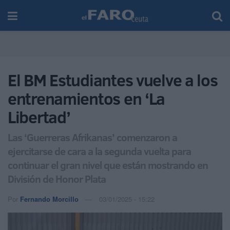
El BM Estudiantes vuelve a los
entrenamientos en ‘La
Libertad’
Las ‘Guerreras Afrikanas’ comenzaron a
ejercitarse de cara a la segunda vuelta para
continuar el gran nivel que están mostrando en
División de Honor Plata
Por
Fernando Morcillo
03/01/2025 - 15:22