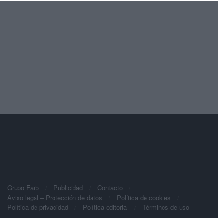
Grupo Faro
Publicidad
Contacto
Aviso legal – Protección de datos
Política de cookies
Política de privacidad
Política editorial
Términos de uso