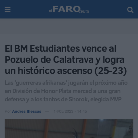
El BM Estudiantes vence al
Pozuelo de Calatrava y logra
un histórico ascenso (25-23)
Las 'guerreras afrikanas' jugarán el próximo año
en División de Honor Plata merced a una gran
defensa y a los tantos de Shorok, elegida MVP
Por
Andrés Illescas
14/05/2023 - 14:45