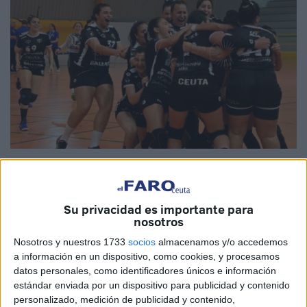
Fotos: Reduan Ben Zakour
Su privacidad es importante para
nosotros
Lo lograron. Las jugadoras del
BM Estudiantes
de Ceuta
Nosotros y nuestros 1733
socios
almacenamos y/o accedemos
se impusieron al Pozuelo de Calatrava por 25 a 23 y
a información en un dispositivo, como cookies, y procesamos
jugarán el próximo año en la División de Honor Plata. Un
datos personales, como identificadores únicos e información
triunfo que consuma un
ascenso
histórico para las
estándar enviada por un dispositivo para publicidad y contenido
personalizado, medición de publicidad y contenido,
'
guerreras
afrikanas', merced a una defensa férrea y a los