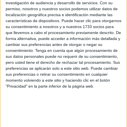
investigación de audiencia y desarrollo de servicios.
Con su
nueve tantos de Shorok, elegida mejor
jugadora
(MVP)
permiso, nosotros y nuestros socios podemos utilizar datos de
del partido.
localización geográfica precisa e identificación mediante las
características de dispositivos. Puede hacer clic para otorgarnos
Una pancarta en el lateral del Pabellón de la Libertad
su consentimiento a nosotros y a nuestros 1733 socios para
animaba a las jugadoras a soñar con el ansiado ascenso.
que llevemos a cabo el procesamiento previamente descrito. De
forma alternativa, puede acceder a información más detallada y
En el lateral opuesto, donde están las gradas, la
cambiar sus preferencias antes de otorgar o negar su
animación no faltaba, con lleno absoluto.
consentimiento.
Tenga en cuenta que algún procesamiento de
sus datos personales puede no requerir de su consentimiento,
Salieron las discípulas de Larbi Hamed al parqué sin
pero usted tiene el derecho de rechazar tal procesamiento. Sus
titubear, poniendo rápidamente el 6-1 en el marcador.
preferencias se aplicarán solo a este sitio web. Puede cambiar
Ventaja de cinco que tuvo mucho que ver con el empuje de
sus preferencias o retirar su consentimiento en cualquier
momento volviendo a este sitio y haciendo clic en el botón
Shorok, a base de pura potencia, haciendo un agujero en
"Privacidad" en la parte inferior de la página web.
el centro de la zaga del Pozuelo de Calatrava.
Sin embargo, el conjunto castellano-manchego reaccionó.
Empezó a buscar los extremos y consiguió hacer mucho
daño, provocando faltas e incluso una amonestación
cuando habían corrido pocos minutos.