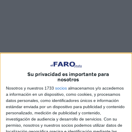
Fotos y vídeo: Joaquín Viera
Su privacidad es importante para
nosotros
Nosotros y nuestros 1733
socios
almacenamos y/o accedemos
Miércoles con balonmano
. Miércoles con derbi en Ceuta.
a información en un dispositivo, como cookies, y procesamos
datos personales, como identificadores únicos e información
El Norte de África iba a presenciar una digna batalla entre
estándar enviada por un dispositivo para publicidad y contenido
el BM Estudiantes contra el BM Maravilla, este de la otra
personalizado, medición de publicidad y contenido,
ciudad autónoma, Melilla.
investigación de audiencia y desarrollo de servicios.
Con su
permiso, nosotros y nuestros socios podemos utilizar datos de
El
BM Estudiantes
iba al pabellón La Libertad - Ilias
localización geográfica precisa e identificación mediante las