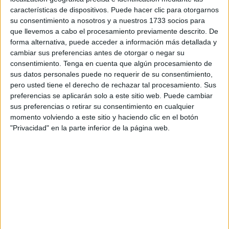
Buyema a finiquitar con honores
, de la mejor manera
características de dispositivos. Puede hacer clic para otorgarnos
su consentimiento a nosotros y a nuestros 1733 socios para
posible, la temporada 25-26 en la División de Honor plata
que llevemos a cabo el procesamiento previamente descrito. De
femenina. Nada en juego en materia de clasificación, pero
forma alternativa, puede acceder a información más detallada y
las ‘Guerreras Afriakanas’ sabían que a los derbi se van a
cambiar sus preferencias antes de otorgar o negar su
ganar.
consentimiento.
Tenga en cuenta que algún procesamiento de
sus datos personales puede no requerir de su consentimiento,
Quedara el partido como quedara, la sexta posición no se
pero usted tiene el derecho de rechazar tal procesamiento. Sus
preferencias se aplicarán solo a este sitio web. Puede cambiar
la iba a quitar nadie a las de Larbi Ahmed. Misma situación
sus preferencias o retirar su consentimiento en cualquier
para las rivales y la quinta posición.
momento volviendo a este sitio y haciendo clic en el botón
"Privacidad" en la parte inferior de la página web.
El desarrollo del partido
El partido comenzó con un intercambio de golpes
justo y con un acierto similar de cara a la puerta
. Las de
Ceuta daban, las de Melilla respondían. Así, hasta llegar a
un sprint del BM Estudiantes que colocó al conjunto
blanquinegro con un primer indicio de ventaja llegando al