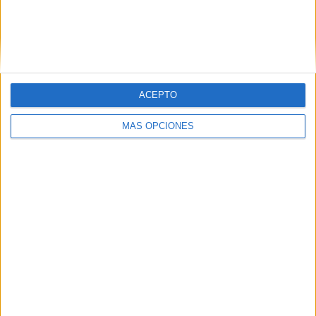
694 goles recibidos (promedio de 26,7). Fin a un curso de
nivel del BM Estudiantes.
ACEPTO
MÁS OPCIONES
Tags:
Balonmano
deportes
Related
Posts