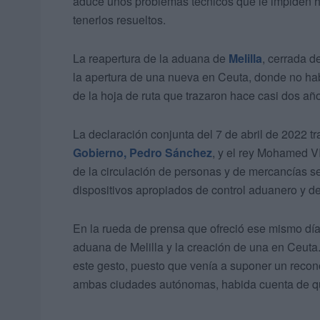
aduce unos problemas técnicos que le impiden h
tenerlos resueltos.
La reapertura de la aduana de
Melilla
, cerrada d
la apertura de una nueva en Ceuta, donde no hab
de la hoja de ruta que trazaron hace casi dos año
La declaración conjunta del 7 de abril de 2022 t
Gobierno, Pedro Sánchez
, y el rey Mohamed V
de la circulación de personas y de mercancías s
dispositivos apropiados de control aduanero y de 
En la rueda de prensa que ofreció ese mismo día,
aduana de Melilla y la creación de una en Ceuta
este gesto, puesto que venía a suponer un recon
ambas ciudades autónomas, habida cuenta de qu