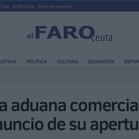
 Roja
COPE Ceuta
Portal del suscriptor
USTICIA
POLÍTICA
CULTURA
EDUCACIÓN
DEPO
la aduana comercia
nuncio de su apertu