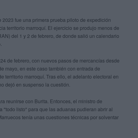
e 2023 fue una primera prueba piloto de expedición
territorio marroquí. El ejercicio se produjo menos de
AN) del 1 y 2 de febrero, de donde salió un calendario
.
l 24 de febrero, con nuevos pasos de mercancías desde
26 de mayo, en este caso también con entrada de
erritorio marroquí. Tras ello, el adelanto electoral en
no dejó en suspenso la cuestión.
a reunirse con Burita. Entonces, el ministro de
 "todo listo" para que las aduanas pudieran abrir al
arruecos tenía unas cuestiones técnicas por solventar