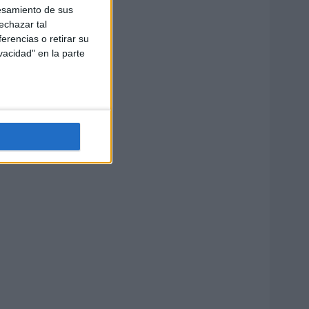
esamiento de sus
echazar tal
erencias o retirar su
vacidad" en la parte