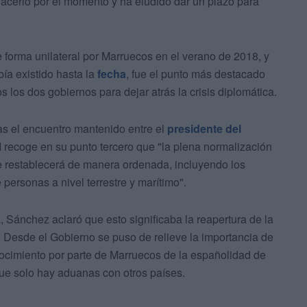
acerlo por el momento y ha eludido dar un plazo para
e forma unilateral por Marruecos en el verano de 2018, y
ía existido hasta la
fecha
, fue el punto más destacado
s los dos gobiernos para dejar atrás la crisis diplomática.
ras el encuentro mantenido entre el
presidente del
I recoge en su punto tercero que "la plena normalización
e restablecerá de manera ordenada, incluyendo los
personas a nivel terrestre y marítimo".
 Sánchez aclaró que esto significaba la reapertura de la
. Desde el Gobierno se puso de relieve la importancia de
ocimiento por parte de Marruecos de la españolidad de
e solo hay aduanas con otros países.