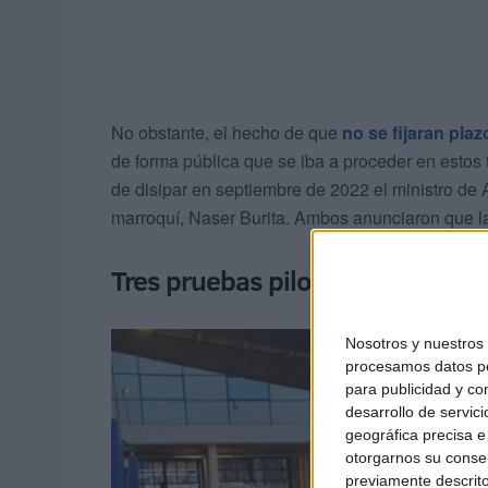
No obstante, el hecho de que
no se fijaran pla
de forma pública que se iba a proceder en estos
de disipar en septiembre de 2022 el ministro de
marroquí, Naser Burita. Ambos anunciaron que la
Tres pruebas piloto
Nosotros y nuestro
procesamos datos per
para publicidad y co
desarrollo de servici
geográfica precisa e 
otorgarnos su conse
previamente descrito