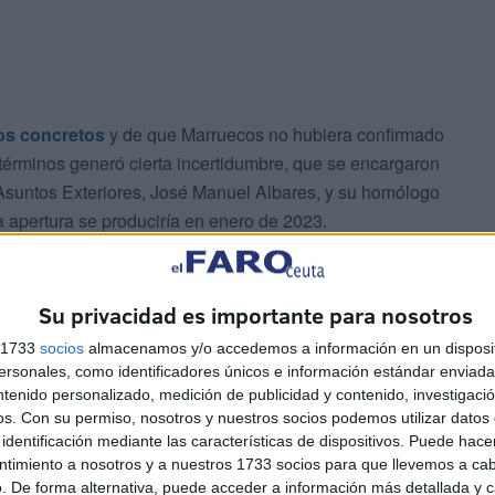
zos concretos
y de que Marruecos no hubiera confirmado
 términos generó cierta incertidumbre, que se encargaron
 Asuntos Exteriores, José Manuel Albares, y su homólogo
 apertura se produciría en enero de 2023.
Su privacidad es importante para nosotros
s 1733
socios
almacenamos y/o accedemos a información en un disposit
sonales, como identificadores únicos e información estándar enviada 
ntenido personalizado, medición de publicidad y contenido, investigaci
os.
Con su permiso, nosotros y nuestros socios podemos utilizar datos 
identificación mediante las características de dispositivos. Puede hacer
ntimiento a nosotros y a nuestros 1733 socios para que llevemos a ca
. De forma alternativa, puede acceder a información más detallada y 