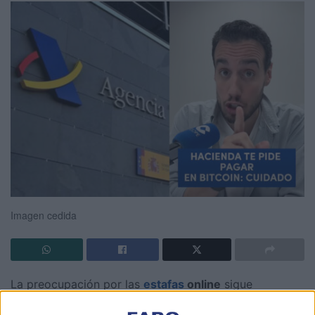
Imagen cedida
La preocupación por las
estafas
online
sigue
creciendo, también en Ceuta, tras la difusión de