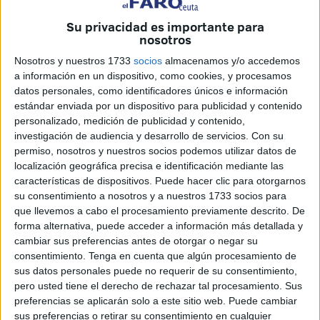
nuevos casos de fraude relacionados con la
como Hacienda.
suplantación de organismos oficiales
Su privacidad es importante para
nosotros
En esta ocasión, el periodista
José Ángel Cuadrado,
presentador del programa de radio 'Lo que viene'
,
Nosotros y nuestros 1733
socios
almacenamos y/o accedemos
a información en un dispositivo, como cookies, y procesamos
sobre tecnología, ciencia, cambios sociales e innovación
datos personales, como identificadores únicos e información
en
COPE
,
ha alertado a través de un reel publicado en
estándar enviada por un dispositivo para publicidad y contenido
Facebook sobre una peligrosa
campaña fraudulenta
que
personalizado, medición de publicidad y contenido,
utiliza el nombre de la Agencia Tributaria
para engañar
investigación de audiencia y desarrollo de servicios.
Con su
permiso, nosotros y nuestros socios podemos utilizar datos de
a los ciudadanos.
localización geográfica precisa e identificación mediante las
características de dispositivos. Puede hacer clic para otorgarnos
Según explica el comunicador,
las víctimas reciben un
su consentimiento a nosotros y a nuestros 1733 socios para
correo electrónico
en el que "supuestamente" Hacienda
que llevemos a cabo el procesamiento previamente descrito. De
reclama el pago inmediato de una deuda "en
forma alternativa, puede acceder a información más detallada y
criptomonedas".
cambiar sus preferencias antes de otorgar o negar su
consentimiento.
Tenga en cuenta que algún procesamiento de
sus datos personales puede no requerir de su consentimiento,
pero usted tiene el derecho de rechazar tal procesamiento. Sus
preferencias se aplicarán solo a este sitio web. Puede cambiar
sus preferencias o retirar su consentimiento en cualquier