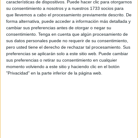
características de dispositivos. Puede hacer clic para otorgarnos
su consentimiento a nosotros y a nuestros 1733 socios para
Ha sido la portavoz de los socialistas canarios en las
que llevemos a cabo el procesamiento previamente descrito. De
Cortes Generales, Dolores Corujo, quien ha explicado que
forma alternativa, puede acceder a información más detallada y
las características propias de las islas "merecen una
cambiar sus preferencias antes de otorgar o negar su
consentimiento.
Tenga en cuenta que algún procesamiento de
mención y una atención específica" que “garantice que la
sus datos personales puede no requerir de su consentimiento,
movilidad de su ciudadanía se desarrolle en igualdad de
pero usted tiene el derecho de rechazar tal procesamiento. Sus
condiciones con la del resto de los residentes en territorio
preferencias se aplicarán solo a este sitio web. Puede cambiar
español" y que se habiliten "mecanismos de
sus preferencias o retirar su consentimiento en cualquier
compensación" para el
transporte de mercancías.
momento volviendo a este sitio y haciendo clic en el botón
"Privacidad" en la parte inferior de la página web.
Son medidas que también beneficiarían a otros territorios
extrapeninsulares como es el caso de las ciudades
hermanas.
Se trata de poner en evidencia esa merma que supone
para los ciudadanos que residen en estos territorios y
paliar las desventajas por depender “del transporte aéreo y
marítimo".