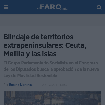
Blindaje de territorios
extrapeninsulares: Ceuta,
Melilla y las islas
El Grupo Parlamentario Socialista en el Congreso
de los Diputados busca la aprobación de la nueva
Ley de Movilidad Sostenible
Por
Beatriz Martínez
09/11/2024 - 13:57