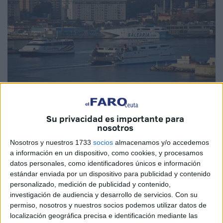
Imagen de archivo
Su privacidad es importante para
nosotros
Nosotros y nuestros 1733
socios
almacenamos y/o accedemos
a información en un dispositivo, como cookies, y procesamos
El objetivo es blindar a los territorios extrapeninsulares,
datos personales, como identificadores únicos e información
como las islas o Ceuta y
Melilla
, para prestarles una
estándar enviada por un dispositivo para publicidad y contenido
atención específica. Es lo que pretende el
Grupo
personalizado, medición de publicidad y contenido,
Parlamentario Socialista
en el Congreso de los
investigación de audiencia y desarrollo de servicios.
Con su
permiso, nosotros y nuestros socios podemos utilizar datos de
Diputados con la nueva Ley de Movilidad Sostenible,
localización geográfica precisa e identificación mediante las
actualmente en tramitación.