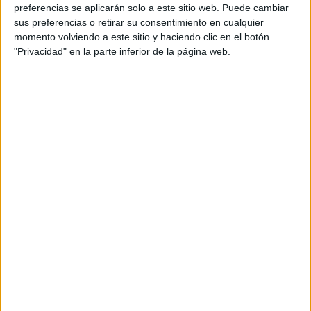
preferencias se aplicarán solo a este sitio web. Puede cambiar
sus preferencias o retirar su consentimiento en cualquier
¿En qué consiste la nueva
momento volviendo a este sitio y haciendo clic en el botón
información sobre Bizum a
"Privacidad" en la parte inferior de la página web.
suministrar a la Agencia Tributaria?
La
nueva obligación informativa sobre pagos por
Bizum
consiste en el
suministro de determinados datos
por parte de las entidades financieras a la Agencia
Tributaria
.
Esta obligación entrará
en vigor a partir de febrero de
2026
y se refiere exclusivamente a
la facturación
realizada mediante Bizum por empresarios y
profesionales establecidos en España
. En ningún caso
afecta a los ciudadanos que utilizan Bizum para pagos
personales o transferencias entre particulares.