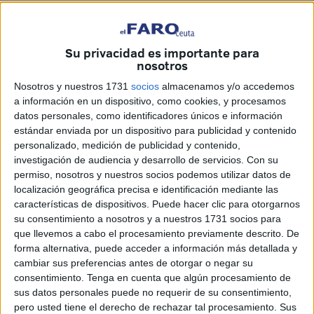
En este contexto, el
Ministerio de Hacienda
, dependiente
de la Vicepresidencia Primera del Gobierno de España, ha
emitido una
nota aclaratoria
para desmentir
Su privacidad es importante para
nosotros
informaciones sobre un supuesto impacto negativo de
nuevas obligaciones informativas de la Agencia
Nosotros y nuestros 1731
socios
almacenamos y/o accedemos
Tributaria
relacionadas con los pagos por Bizum o por
a información en un dispositivo, como cookies, y procesamos
datos personales, como identificadores únicos e información
sistemas equivalentes.
estándar enviada por un dispositivo para publicidad y contenido
personalizado, medición de publicidad y contenido,
Según explica Hacienda, en los últimos meses han
investigación de audiencia y desarrollo de servicios.
Con su
proliferado contenidos que advierten erróneamente de
permiso, nosotros y nuestros socios podemos utilizar datos de
nuevas cargas fiscales o de un control exhaustivo sobre
localización geográfica precisa e identificación mediante las
los ciudadanos por el uso de transferencias instantáneas.
características de dispositivos. Puede hacer clic para otorgarnos
su consentimiento a nosotros y a nuestros 1731 socios para
Estas informaciones no son correctas y, aseguran desde
que llevemos a cabo el procesamiento previamente descrito. De
forma alternativa, puede acceder a información más detallada y
Hacienda, así se ha venido trasladando de forma reiterada
cambiar sus preferencias antes de otorgar o negar su
desde el propio Ministerio y desde la Agencia Tributaria,
consentimiento.
Tenga en cuenta que algún procesamiento de
que han subrayado el
alcance limitado de la
sus datos personales puede no requerir de su consentimiento,
modificación normativa aprobada
.
pero usted tiene el derecho de rechazar tal procesamiento. Sus