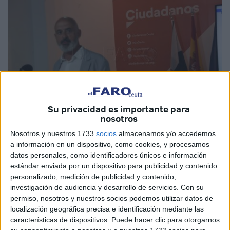
Su privacidad es importante para
nosotros
Nosotros y nuestros 1733
socios
almacenamos y/o accedemos
Imagen de archivo
a información en un dispositivo, como cookies, y procesamos
datos personales, como identificadores únicos e información
estándar enviada por un dispositivo para publicidad y contenido
personalizado, medición de publicidad y contenido,
investigación de audiencia y desarrollo de servicios.
Con su
Que esta legislatura que dejamos atrás ha sido la de las
permiso, nosotros y nuestros socios podemos utilizar datos de
broncas, nadie lo puede discutir. Hacerse un hueco hasta
localización geográfica precisa e identificación mediante las
en las pantallas de las televisiones nacionales con los
características de dispositivos. Puede hacer clic para otorgarnos
reiterados shows, alborotos, amenazas e insultos entre los