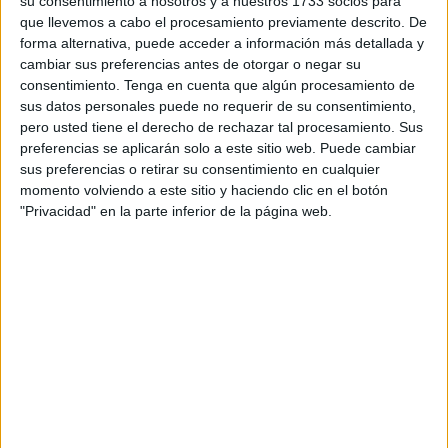
su consentimiento a nosotros y a nuestros 1733 socios para
diputados de la Asamblea de Ceuta ha sido su tónica de
que llevemos a cabo el procesamiento previamente descrito. De
forma alternativa, puede acceder a información más detallada y
principio a fin.
cambiar sus preferencias antes de otorgar o negar su
consentimiento.
Tenga en cuenta que algún procesamiento de
Esta actitud frentista a la que finalmente todos los partidos
sus datos personales puede no requerir de su consentimiento,
de la Asamblea se han apuntado parece salir rentable a
pero usted tiene el derecho de rechazar tal procesamiento. Sus
unos y a otros dentro de la ola de populismo irracional en
preferencias se aplicarán solo a este sitio web. Puede cambiar
la que estamos. Son los gestos y no los hechos lo que
sus preferencias o retirar su consentimiento en cualquier
momento volviendo a este sitio y haciendo clic en el botón
adquieren primacía. Unas voces, a ser posible estridentes
"Privacidad" en la parte inferior de la página web.
e irrespetuosas, parecen contar más que una serena
exposición de argumentos.
En este periodo electoral que se abre, los dos partidos hoy
mayoritarios, conservadores y socialistas, parecen
trasladar ese enfrentamiento a otro ámbito. Más allá de
promesas –tan expertos ellos- y de propuestas –ellos,
ambos gobernando, que más bien deberían explicar por
qué nos las han llevado a cabo hasta ahora- han
empezado a hacer uso del filón de enfrentar al centro con