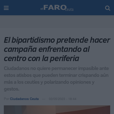
El bipartidismo pretende hacer
campaña enfrentando al
centro con la periferia
Ciudadanos no quiere permanecer impasible ante
estos atisbos que pueden terminar crispando aún
más a los ceutíes y polarizando opiniones y
gestos.
Por
Ciudadanos Ceuta
03/05/2023 - 18:44