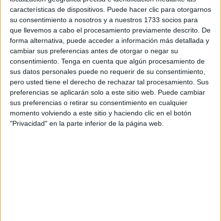
de ella, Mohamed Abdeselam se mueve por valores que
características de dispositivos. Puede hacer clic para otorgarnos
poco tienen que ver con las marcas.
su consentimiento a nosotros y a nuestros 1733 socios para
que llevemos a cabo el procesamiento previamente descrito. De
Desde hace años, cada premio económico que gana en
forma alternativa, puede acceder a información más detallada y
cambiar sus preferencias antes de otorgar o negar su
sus carreras lo dona a personas necesitadas de la ciudad.
consentimiento.
Tenga en cuenta que algún procesamiento de
No lo anuncia, no lo exhibe; simplemente lo hace. “Me
sus datos personales puede no requerir de su consentimiento,
gusta ayudar, soy muy solidario, y todo lo que gano lo
pero usted tiene el derecho de rechazar tal procesamiento. Sus
dono”, cuenta con la misma naturalidad con la que habla
preferencias se aplicarán solo a este sitio web. Puede cambiar
sus preferencias o retirar su consentimiento en cualquier
de entrenar
30 kilómetros
al amanecer, como si fuera fácil.
momento volviendo a este sitio y haciendo clic en el botón
"Privacidad" en la parte inferior de la página web.
Ese carácter explica por qué la gente lo quiere tanto.
Porque no solo corre por él,
corre por Ceuta
. En cada
competición nacional o internacional lleva la bandera de la
ciudad con orgullo, y su presencia es siempre un
recordatorio de que, desde un rincón pequeño del mapa
de España, también se puede dejar huella en el mundo.
El precio de los sueños