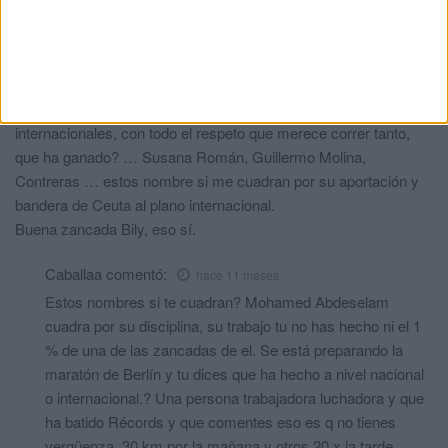
Losqcorremosalamanecer
comentó:
hace 11 meses
Y tú? Eres capaz de hacer alguno??
Caballa
comentó:
hace 11 meses
Es verdad que corre mucho, pero a nivel de títulos nacionales e
internacionales, con todo el respeto que merece correr tanto,
que ha ganado? … Susana Román, Guillermo Molina,
Contreras … estos nombre si me cuadran por su aportación y
bandera de Ceuta al plano internacional.
Buena zancada Bily, eso sí.
Caballaa
comentó:
hace 11 meses
Estos nombres si te cuadran? Mohamed Abdeselam
cuadra por su disciplina, su trabajo tu no has hecho ni el 1
% de una de las zancadas de el. Se está preparando la
maratón de Berlín y tu dices que ha hecho a nivel nacional
o internacional.? Una persona trabajadora luchadora y que
ha batido Récords y que comentes eso es q no tienes
vergüenza. 30 km por la.mañana y otros 20 x la tarde....