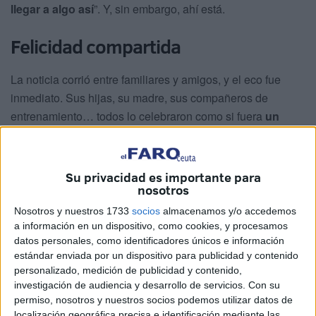
llegar a algo así
”. Y, sin embargo, ahí está.
Felicidad compartida
La noticia corrió entre familiares y amigos, y el eco fue
inmediato. Sus hijas, su madre, sus compañeros de
entrenamiento… todos lo celebraron como si fuera
un
triunfo propio.
Algunos le repetían con convicción que la medalla sería
Su privacidad es importante para
suya,
otros dudaban
. Él, sin embargo, se quedó con lo
nosotros
más importante: el orgullo de los suyos. Porque si algo
Nosotros y nuestros 1733
socios
almacenamos y/o accedemos
tiene claro
Bily
es que sus logros nunca han sido en
a información en un dispositivo, como cookies, y procesamos
solitario.
Y, al final, lo logró.
datos personales, como identificadores únicos e información
estándar enviada por un dispositivo para publicidad y contenido
Una vida marcada por la solidaridad
personalizado, medición de publicidad y contenido,
investigación de audiencia y desarrollo de servicios.
Con su
permiso, nosotros y nuestros socios podemos utilizar datos de
En la pista es rápido, disciplinado y competitivo. Pero fuera
localización geográfica precisa e identificación mediante las