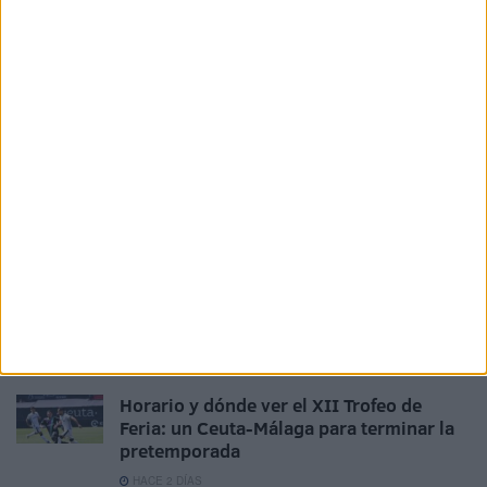
Feria (2-1)
HACE 21 HORAS
Aplazado el amistoso entre el Ittihad de
Tánger y el FC Barcelona
HACE 2 DÍAS
La crisis de Ceuta no frena el
compromiso de Portugal con el Mundial
2030 junto a España y Marruecos
HACE 2 DÍAS
El Ceuta, a la espera de José Ángel
Jurado del Dépor
HACE 2 DÍAS
Horario y dónde ver el XII Trofeo de
Feria: un Ceuta-Málaga para terminar la
pretemporada
HACE 2 DÍAS