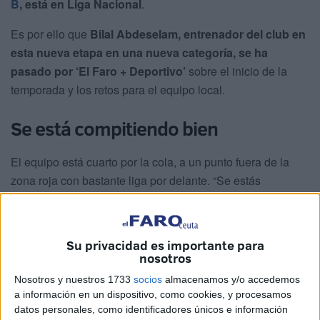
B
, está en Liga Nacional
.
Es por ello que
Bilal Abdeselam, entrenador del club en
esta nueva etapa en una nueva categoría, se ha
pasado por ‘El Faro + Deportivo’
sobre el inicio de la
temporada y los retos para el equipo local.
Se está compitiendo bien
El equipo está cuarto por la cola, a un punto fuera de la
zona roja con bastante liga por delante. “Se estás
compitiendo bien”, comentó el entrenador. “Teniendo en
cuenta que nos tenemos que hacer fuerte en casa”,
comentó.
Su privacidad es importante para
nosotros
Nosotros y nuestros 1733
socios
almacenamos y/o accedemos
a información en un dispositivo, como cookies, y procesamos
datos personales, como identificadores únicos e información