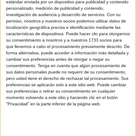
estándar enviada por un dispositivo para publicidad y contenido
personalizado, medición de publicidad y contenido,
investigación de audiencia y desarrollo de servicios.
Con su
permiso, nosotros y nuestros socios podemos utilizar datos de
localización geográfica precisa e identificación mediante las
características de dispositivos. Puede hacer clic para otorgarnos
su consentimiento a nosotros y a nuestros 1733 socios para
que llevemos a cabo el procesamiento previamente descrito. De
forma alternativa, puede acceder a información más detallada y
Bilal cuenta la peculiaridad del grupo, sin querer entrar en
cambiar sus preferencias antes de otorgar o negar su
cualquier excusa. “
Es el grupo más difícil de los últimos
consentimiento.
Tenga en cuenta que algún procesamiento de
4 o 5 años
”, añade.
sus datos personales puede no requerir de su consentimiento,
pero usted tiene el derecho de rechazar tal procesamiento. Sus
Gran comienzo de temporada
preferencias se aplicarán solo a este sitio web. Puede cambiar
sus preferencias o retirar su consentimiento en cualquier
momento volviendo a este sitio y haciendo clic en el botón
Un grupo muy difícil que empezó para el
Sporting
de la
"Privacidad" en la parte inferior de la página web.
mejor manera posible. Cuando en septiembre e
impusieron a un rival duro como es el Real Betis. Un 1-0
en el Benoliel demostró . “Es un partido del que, si somos
realistas, no cuentas con sus puntos si somos realistas”,