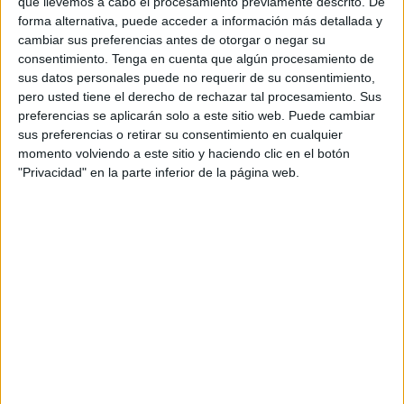
que llevemos a cabo el procesamiento previamente descrito. De
una canción y al final terminamos escribiendo la letra,
forma alternativa, puede acceder a información más detallada y
haciendo la base y sacándola”. De esta manera nació
cambiar sus preferencias antes de otorgar o negar su
‘BGVL’, que ya se encuentra disponible en todas las
consentimiento.
Tenga en cuenta que algún procesamiento de
plataformas; también en YouTube.
sus datos personales puede no requerir de su consentimiento,
pero usted tiene el derecho de rechazar tal procesamiento. Sus
Quien se describe como un artista emergente expresa
preferencias se aplicarán solo a este sitio web. Puede cambiar
sus preferencias o retirar su consentimiento en cualquier
sobre el tema que “es una canción de subgénero
momento volviendo a este sitio y haciendo clic en el botón
reguetón
que no trata de nada en específico, pero podría
"Privacidad" en la parte inferior de la página web.
considerarse que es una canción para fiesta, que es muy
pegadiza hablando sobre una mujer”.
Aunque Eryuse lleva apenas cinco meses en este mundo
musical, sus esfuerzos han rendido frutos, quedando
demostrado en otras siete canciones que ha sacado con
otros artistas: ‘Me pierdo’, ‘Hasta en Navidad’, ‘Esa gatita’,
‘La habitacYon’, ‘Mala S’, ‘Que tú vas a hacer’ y ‘Deja una
vez más’.