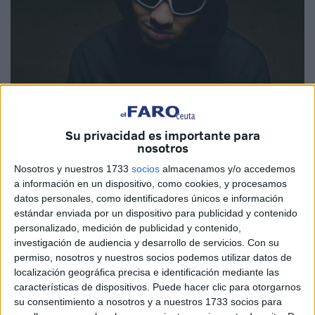
Imágenes cedidas
Su privacidad es importante para
nosotros
Nosotros y nuestros 1733
socios
almacenamos y/o accedemos
“Balenciaga, Gucci, Vaneta, Louis Vuitton. No quiere con
a información en un dispositivo, como cookies, y procesamos
datos personales, como identificadores únicos e información
nadie a menos que sea yo”. Esto es lo que dice Eryuse en
estándar enviada por un dispositivo para publicidad y contenido
su recién estrenado
tema ‘BGVL’
junto con Nabilito y que
personalizado, medición de publicidad y contenido,
el artista
de Ceuta describe como “una canción para
investigación de audiencia y desarrollo de servicios.
Con su
fiesta”.
permiso, nosotros y nuestros socios podemos utilizar datos de
localización geográfica precisa e identificación mediante las
“Estaba en el estudio con el otro participante y nos vinieron
características de dispositivos. Puede hacer clic para otorgarnos
su consentimiento a nosotros y a nuestros 1733 socios para
a la cabeza marcas de ropa y dijimos esto podría pegar en