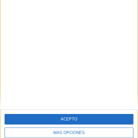
Sin embargo, ha asegurado que la reacción de su círculo
cercano ha sido positiva “y me han incentivado a seguir
sacando canciones”. Tampoco ha recibido ningún
comentario negativo sobre sus temas.
ACEPTO
Tags:
educación
Música
MÁS OPCIONES