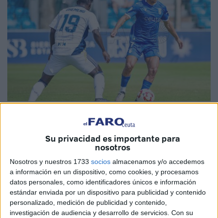
Imagen de archivo
Su privacidad es importante para
nosotros
El
Ceuta
afronta la quinta jornada de la temporada, con la
Nosotros y nuestros 1733
socios
almacenamos y/o accedemos
a información en un dispositivo, como cookies, y procesamos
intención de sumar su tercera victoria de la temporada. El
datos personales, como identificadores únicos e información
equipo quiere recuperar la senda del triunfo, después del
estándar enviada por un dispositivo para publicidad y contenido
empate cosechado la semana pasada en casa ante el
personalizado, medición de publicidad y contenido,
Atlético Sanluqueño
.
investigación de audiencia y desarrollo de servicios.
Con su