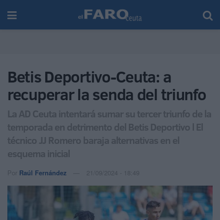
Betis Deportivo-Ceuta: a
recuperar la senda del triunfo
La AD Ceuta intentará sumar su tercer triunfo de la
temporada en detrimento del Betis Deportivo l El
técnico JJ Romero baraja alternativas en el
esquema inicial
Por
Raúl Fernández
21/09/2024 - 18:49