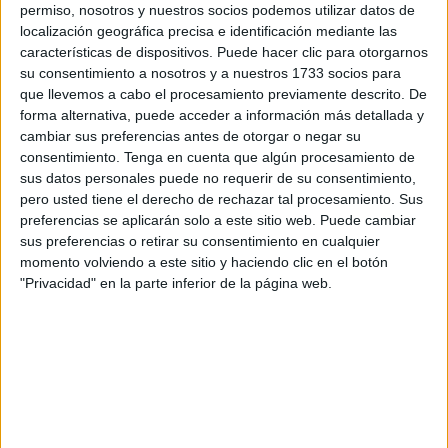
permiso, nosotros y nuestros socios podemos utilizar datos de
Los ceutíes juegan este sábado en la
Ciudad Deportiva
localización geográfica precisa e identificación mediante las
características de dispositivos. Puede hacer clic para otorgarnos
del Betis
un partido especial. Varios de los jugadores de
su consentimiento a nosotros y a nuestros 1733 socios para
la plantilla caballa pasaron por el banquillo bético y como
que llevemos a cabo el procesamiento previamente descrito. De
no la figura de José Juan Romero también estuvo ligado a
forma alternativa, puede acceder a información más detallada y
este club.
cambiar sus preferencias antes de otorgar o negar su
consentimiento.
Tenga en cuenta que algún procesamiento de
El enfrentamiento se presenta como
una oportunidad
sus datos personales puede no requerir de su consentimiento,
para que el Ceuta siga la estela de la zona alta
. La
pero usted tiene el derecho de rechazar tal procesamiento. Sus
preferencias se aplicarán solo a este sitio web. Puede cambiar
semana pasada no tuvo su mejor día y pinchó en casa
sus preferencias o retirar su consentimiento en cualquier
ante un rival que sí estuvo bastante acertado. Al final se
momento volviendo a este sitio y haciendo clic en el botón
sacó un punto, en lo que podía haber sido un 0 en el
"Privacidad" en la parte inferior de la página web.
casillero.
Este sábado se enfrenta a un filial, un rival que suele
manejar la pelota y tener la capacidad de crear ocasiones
con facilidad. Es un grupo joven y dispuesto a ir a por
todas, por eso el Betis Deportivo puede ser un adversario