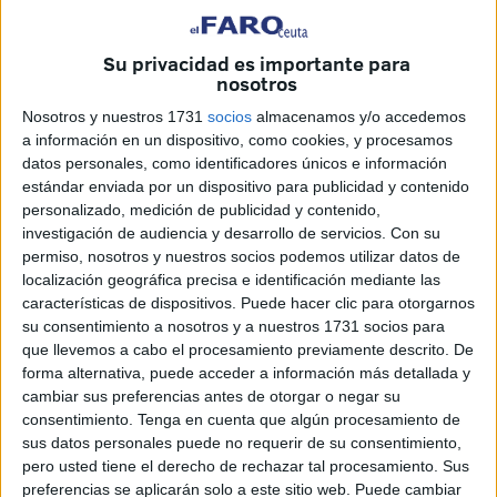
Una vez cruzada la puerta de este lugar santo el olor a
incienso se hacía con todos los sentidos. La imagen
Su privacidad es importante para
borrosa que cubría al Padre en el camino a su
nosotros
acercamiento parecía que abría las puertas del cielo para
Nosotros y nuestros 1731
socios
almacenamos y/o accedemos
encontrarte al Hijo De Dios dispuesto a prestar su mano.
a información en un dispositivo, como cookies, y procesamos
datos personales, como identificadores únicos e información
Cargando con la Cruz a cuestas ha estado esperando
estándar enviada por un dispositivo para publicidad y contenido
desde las 11.00 hasta las 13.00 horas del sábado a sus
personalizado, medición de publicidad y contenido,
fieles, que con fe y orgullo han acudido a una cita inviable
investigación de audiencia y desarrollo de servicios.
Con su
permiso, nosotros y nuestros socios podemos utilizar datos de
de cancelación.
localización geográfica precisa e identificación mediante las
características de dispositivos. Puede hacer clic para otorgarnos
su consentimiento a nosotros y a nuestros 1731 socios para
que llevemos a cabo el procesamiento previamente descrito. De
forma alternativa, puede acceder a información más detallada y
cambiar sus preferencias antes de otorgar o negar su
consentimiento.
Tenga en cuenta que algún procesamiento de
sus datos personales puede no requerir de su consentimiento,
pero usted tiene el derecho de rechazar tal procesamiento. Sus
preferencias se aplicarán solo a este sitio web. Puede cambiar