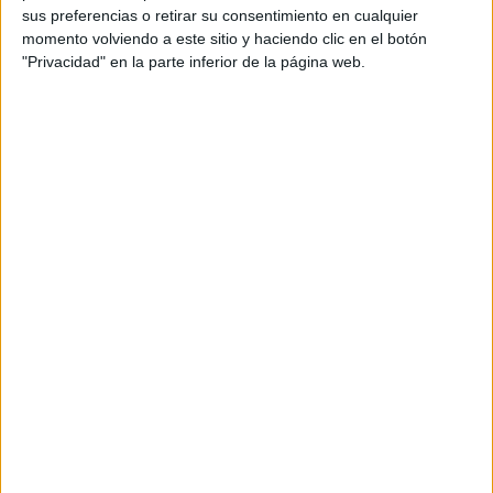
sus preferencias o retirar su consentimiento en cualquier
momento volviendo a este sitio y haciendo clic en el botón
"Privacidad" en la parte inferior de la página web.
Muestra de respeto y orgullo
Frente a él, los feligreses se han santiguado, y frente a él
han rezado y mostrado sus anhelos y peticiones más
profundas.
Muchos de ellos también han colaborado con un donativo
para seguir manteniendo viva una tradición que a tantos
corazones une.
Los fieles han fotografiado el momento, han besado y