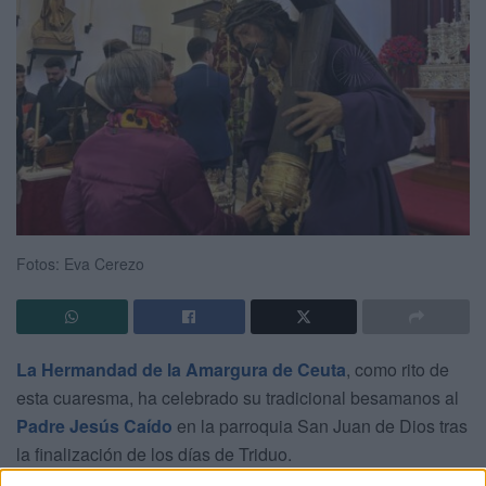
Fotos: Eva Cerezo
La Hermandad de la Amargura de Ceuta
, como rito de
esta cuaresma, ha celebrado su tradicional besamanos al
Padre Jesús Caído
en la parroquia San Juan de Dios tras
la finalización de los días de Triduo.