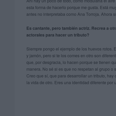
Ahí hay un poco de todo, cómo modularla el aire
esta forma de hacerlo porque me gusta. Está mu
antes no interpretaba como Ana Torroja. Ahora s
Es cantante, pero también actriz. Recrea a ot
actorales para hacer un tributo?
Siempre pongo el ejemplo de los huevos rotos. Es
y jamón, pero si te los comes en otro son diferen
que, por desgracia, lo hacen porque se tienen qu
manera. No sé si es que no respetan al grupo o 
Creo que sí, que para desarrollar un tributo, ha
la vida de otro. Eres una identidad diferente po