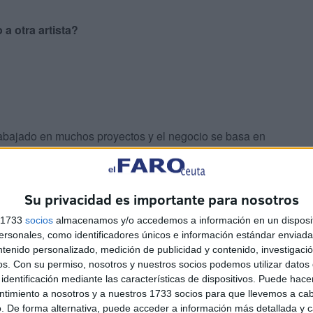
a otra artista?
trabajado en muchos proyectos y el negocio se basa en
gado a mi vida. Una vez he empezado a hacer de ella,
odo posible. Lo disfruto y aprendo mucho. Es increíble.
Su privacidad es importante para nosotros
cil, difícil…?
s 1733
socios
almacenamos y/o accedemos a información en un disposit
sonales, como identificadores únicos e información estándar enviada 
ando para recrear a la Torroja porque, si no, al final se
ntenido personalizado, medición de publicidad y contenido, investigaci
 cómo era Mecano en aquella época. La coreografía era
os.
Con su permiso, nosotros y nuestros socios podemos utilizar datos 
identificación mediante las características de dispositivos. Puede hacer
os años 90.
ntimiento a nosotros y a nuestros 1733 socios para que llevemos a ca
. De forma alternativa, puede acceder a información más detallada y 