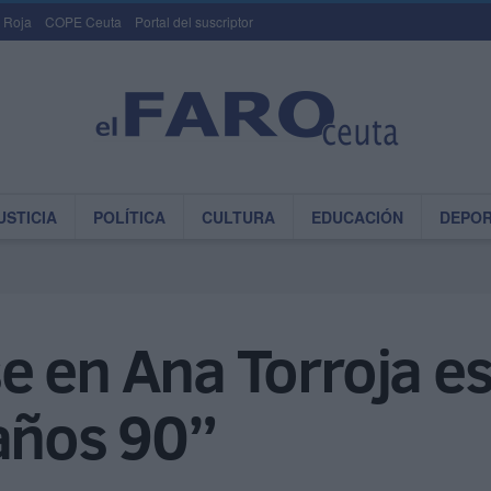
 Roja
COPE Ceuta
Portal del suscriptor
USTICIA
POLÍTICA
CULTURA
EDUCACIÓN
DEPO
 en Ana Torroja es 
 años 90”