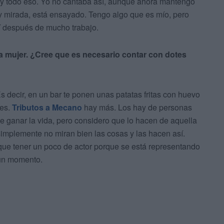
 y todo eso. Yo no cantaba así, aunque ahora mantengo
y mirada, está ensayado. Tengo algo que es mío, pero
í después de mucho trabajo.
ra mujer. ¿Cree que es necesario contar con dotes
 decir, en un bar te ponen unas patatas fritas con huevo
tes.
Tributos a Mecano
hay más. Los hay de personas
e ganar la vida, pero considero que lo hacen de aquella
simplemente no miran bien las cosas y las hacen así.
y que tener un poco de actor porque se está representando
r un momento.