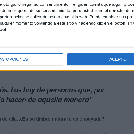
u cuerpo tiene una energía diferente. Es muy
e otorgar o negar su consentimiento.
Tenga en cuenta que algún proc
de no requerir de su consentimiento, pero usted tiene el derecho de r
s, lo hago sentada o con el pie en micro, que es más
referencias se aplicarán solo a este sitio web. Puede cambiar sus pref
 andar y su forma de cantar eso es más difícil, es lo que
alquier momento volviendo a este sitio y haciendo clic en el botón "Pri
 meses preparándome para el personaje y eso ha
 web.
ÁS OPCIONES
ACEPTO
ás. Los hay de personas que, por
 lo hacen de aquella manera”
 de ella. ¿Es su timbre natural o es ensayada?